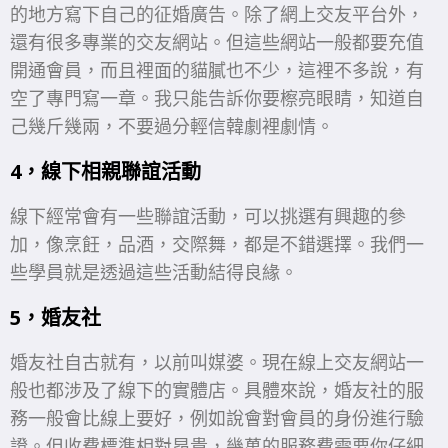
的地方寫下自己的征婚廣告。除了網上交友平台外，
還有很多專業的交友網站。但這些網站一般都要充值
開通會員，而且裡面的貓膩也不少，這裡不多說，有
空了專門寫一章。我只能告訴你要檫亮眼睛，知道自
己幾斤幾兩，不要過分輕信韓劇裡劇情。
4，線下相親聯誼活動
線下經常會有一些聯誼活動，可以挑選有興趣的參
加，像烹飪，品酒，交際舞，都是不錯選擇。我們一
些學員就是透過這些活動結得良緣。
5，婚友社
婚友社自古就有，以前叫媒婆。現在線上交友網站一
般也都涉及了線下的實體店。具體來說，婚友社的服
務一般會比線上要好，例如說會對會員的身份進行驗
證。但收費標準相對昂貴，幾萬的服務費需要你仔細