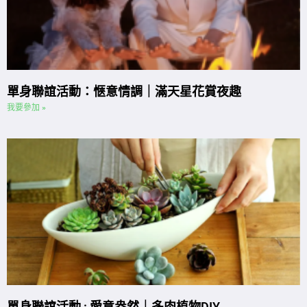
單身聯誼活動：愜意情調｜滿天星花賞夜趣
我要參加 »
單身聯誼活動 : 愛意盎然｜多肉植物DIY