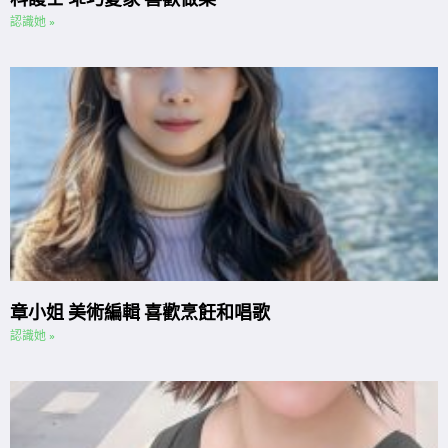
認識她 »
章小姐 美術編輯 喜歡烹飪和唱歌
認識她 »