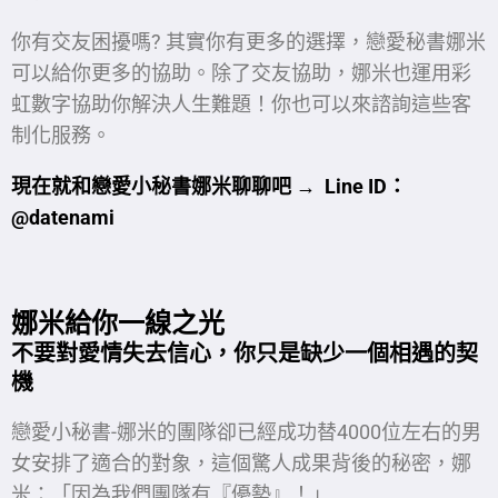
你有交友困擾嗎? 其實你有更多的選擇，戀愛秘書娜米
可以給你更多的協助。除了交友協助，娜米也運用彩
虹數字協助你解決人生難題！你也可以來諮詢這些客
制化服務。
現在就和戀愛小秘書娜米聊聊吧 → Line ID
：
@datenami
娜米給你一線之光
不要對愛情失去信心，你只是缺少一個相遇的契
機
戀愛小秘書-娜米的團隊卻已經成功替4000位左右的男
女安排了適合的對象，這個驚人成果背後的秘密，娜
米：「因為我們團隊有『優勢』！」