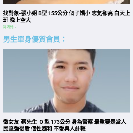
找對象-張小姐 B型 155公分 個子嬌小 志氣卻高 白天上
班 晚上空大
認識她 »
男生單身優質會員：
徵女友-蔡先生 O 型 173公分 身為警察 最重要是當人
民堅強後盾 個性隨和 不愛與人計較