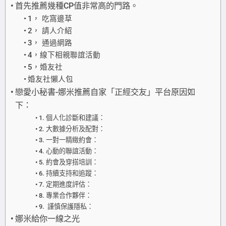
首先推薦幾種CP值非常高的門路。
1， 吃窩邊草
2， 請人介紹
3， 通過網路
4，線下相親聯誼活動
5，婚友社
婚友社懶人包
戀愛小秘書-娜米推薦自家「正經交友」平台原因如
下：
1. 個人化診斷和建議：
2. 大數據分析及配對：
3. 一對一精緻約會：
4. 心動的聯誼活動：
5. 約會及穿搭培訓：
6. 持續支持和追蹤：
7. 定期進度評估：
8. 專業合作夥伴：
9. 謹慎保護隱私：
娜米給你一線之光