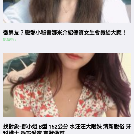
徵男友？戀愛小秘書娜米介紹優質女生會員給大家！
認識她 »
找對象-鄧小姐 B型 162公分 水汪汪大眼妹 清新脫俗 牙
科護士 乖巧愛家 喜歡做菜