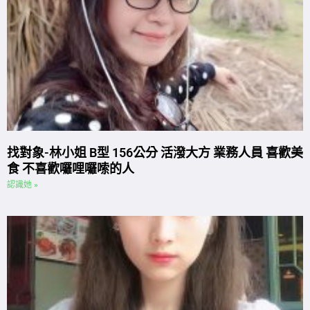
找對象-林小姐 B型 156公分 活潑大方 業務人員 喜歡美
食 不喜歡囉哩囉嗦的人
認識她 »