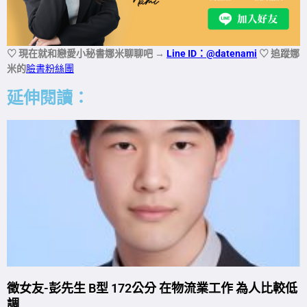
♡ 現在就和戀愛小秘書娜米聊聊吧
→
Line ID：@datenami
♡ 追蹤娜
米的
臉書粉絲團
延伸閱讀：
徵女友-彭先生 B型 172公分 在物流業工作 為人比較低
調