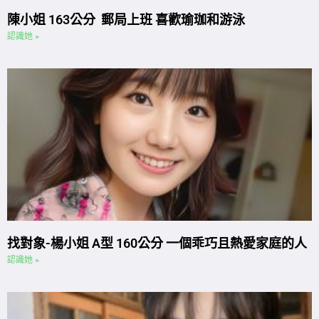
陳小姐 163公分 郵局上班 喜歡瑜珈和游泳
認識她 »
找對象-楊小姐 A型 160公分 一個乖巧且熱愛家庭的人
認識她 »