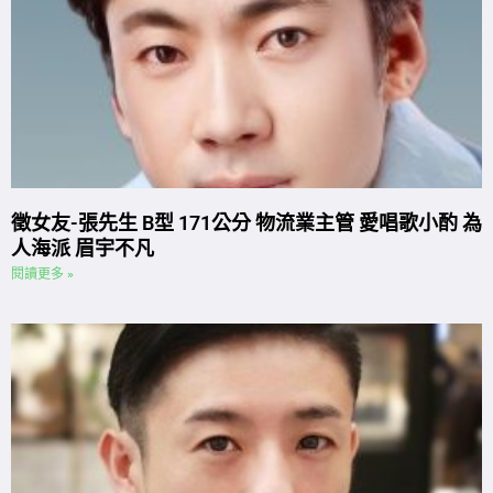
徵女友-張先生 B型 171公分 物流業主管 愛唱歌小酌 為
人海派 眉宇不凡
閱讀更多 »