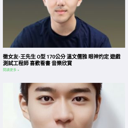
徵女友-王先生 O型 170公分 溫文儒雅 眼神灼定 遊戲
測試工程師 喜歡看書 音樂欣賞
閱讀更多 »