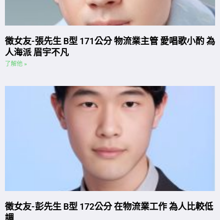
徵女友-張先生 B型 171公分 物流業主管 愛唱歌小酌 為
人海派 眉宇不凡
了解他 »
徵女友-彭先生 B型 172公分 在物流業工作 為人比較低
調