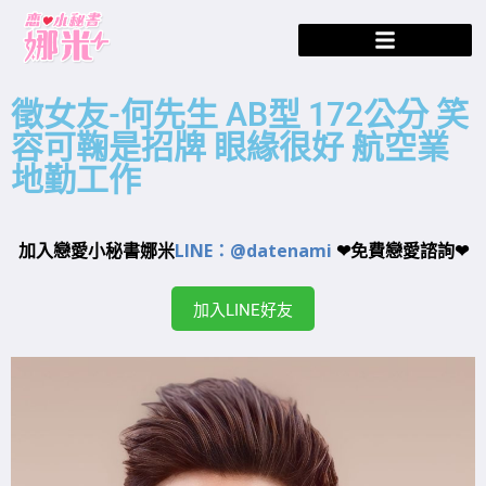
徵女友-何先生 AB型 172公分 笑
容可鞠是招牌 眼緣很好 航空業
地勤工作
加入戀愛小秘書娜米
LINE：@datenami
❤免費戀愛諮詢❤
加入LINE好友