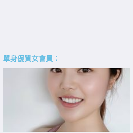
單身優質女會員：