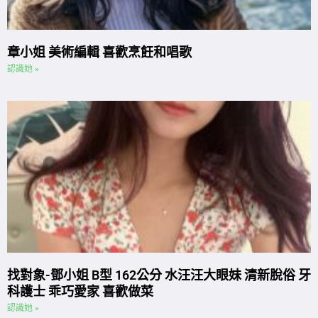
章小姐 美術編輯 喜歡烹飪和唱歌
認識她 »
找對象-鄧小姐 B型 162公分 水汪汪大眼妹 清新脫俗 牙
科護士 乖巧愛家 喜歡做菜
認識她 »