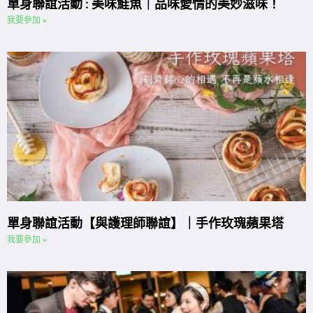
單身聯誼活動 : 美味鮭魚｜品味愛情的美妙滋味！
我要參加 »
單身聯誼活動【與護理師聯誼】｜手作玫瑰蘋果塔
我要參加 »