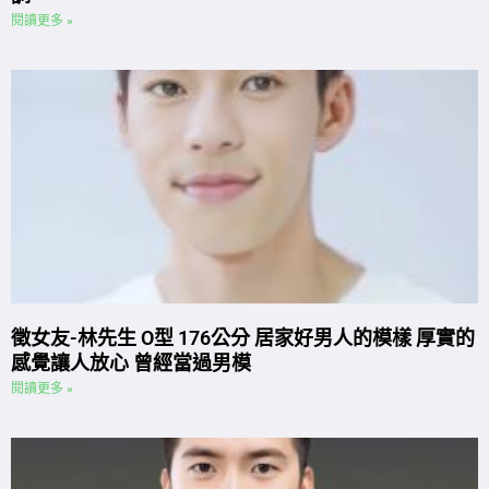
閱讀更多 »
徵女友-林先生 O型 176公分 居家好男人的模樣 厚實的
感覺讓人放心 曾經當過男模
閱讀更多 »