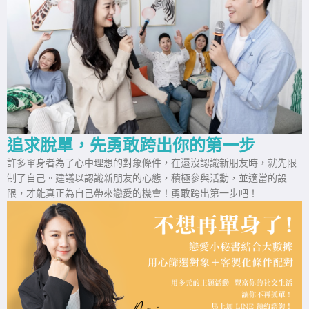
追求脫單，先勇敢跨出你的第一步
許多單身者為了心中理想的對象條件，在還沒認識新朋友時，就先限
制了自己。建議以認識新朋友的心態，積極參與活動，並適當的設
限，才能真正為自己帶來戀愛的機會！勇敢跨出第一步吧！