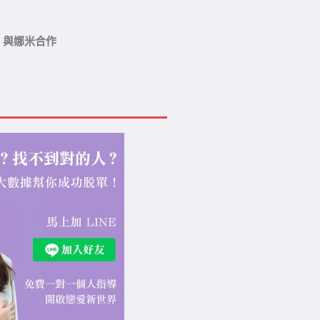
與娜米合作