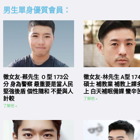
男生單身優質會員：
徵女友-蔡先生 O 型 173公
徵女友-林先生 A型 17
分 身為警察 最重要是當人民
碩士 補教業 補教上課
堅強後盾 個性隨和 不愛與人
上 白天補眠備課 蠻辛
計較
了解他 »
了解他 »