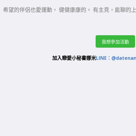
希望的伴侶也愛運動， 健健康康的。 有主見，能聊的
我想參加活動
加入戀愛小秘書娜米
LINE：@datena