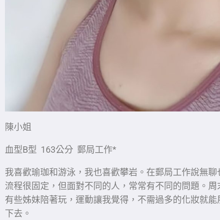
陳小姐
血型B型 163公分 郵局工作*
我喜歡瑜珈和游泳，我也喜歡攀岩。在郵局工作說無聊
流程很固定，但面對不同的人，常常有不同的問題。周
有些姊妹陪著玩，運動讓我覺得，不需過多的化妝就能
下去。