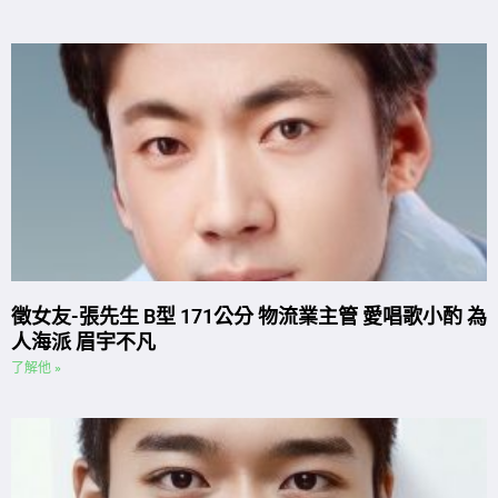
徵女友-張先生 B型 171公分 物流業主管 愛唱歌小酌 為
人海派 眉宇不凡
了解他 »