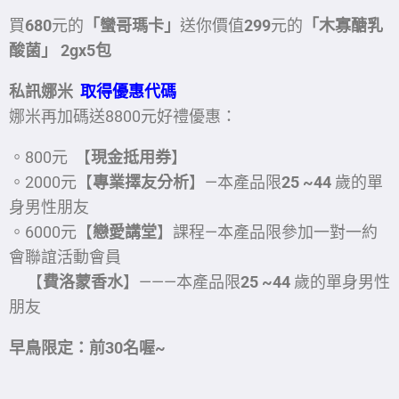
買
680
元的
「蠻哥瑪卡」
送你價值
299
元的
「木寡醣乳
酸菌」 2gx5包
私訊娜米
取得優惠代碼
娜米再加碼送8800元好禮優惠：
。800元 【
現金抵用券
】
。2000元【
專業擇友分析
】—本產品限
25 ~44
歲的單
身男性朋友
。6000元【
戀愛講堂
】課程—本產品限參加一對一約
會聯誼活動會員
【
費洛蒙香水
】———本產品限
25 ~44
歲的單身男性
朋友
早鳥限定：前30名喔~