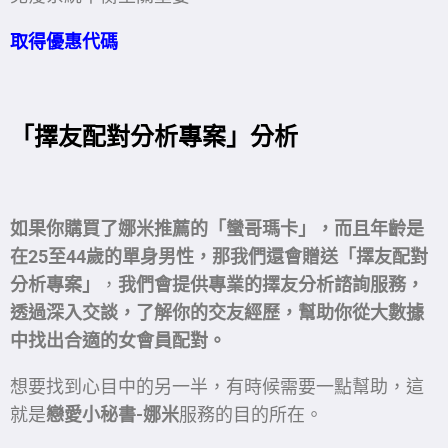
取得優惠代碼
「擇友配對分析專案」分析
如果你購買了娜米推薦的
「蠻哥瑪卡」，而且年齡是
在25至44歲的單身男性，那我們還會贈送
「擇友配對
分析專案」
，
我們會提供專業的擇友分析諮詢服務，
透過深入交談，了解你的交友經歷，幫助你從大數據
中找出合適的女會員配對。
想要找到心目中的另一半，有時候需要一點幫助，這
就是
戀愛小秘書-娜米
服務的目的所在。