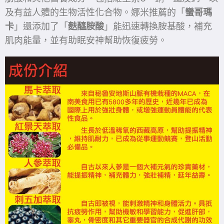
及有益人體的生物活性化合物。娜米推薦的「
蠻哥瑪
卡
」還添加了「
麩醯胺酸
」能迅速轉換胺基酸，補充
肌肉能量，並有助眠安神幫助恢復疲勞。