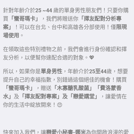
針對年齡介於
25 ~44
歲的單身男性朋友們！只要你購
買
「蠻哥瑪卡」
，我們將贈送你
「擇友配對分析專
案」
！可以在台北、台中和高雄各分部使用！僅
限現
場使用
。
在領取這些特別禮物之前，我們會進行身份確認和擇
友分析，以便幫你速配合適的對象。💖
所以，如果你是
單身男性
，年齡介於
25至44
歲，想要
提升自己的幸福指數，別錯過這個絕佳的機會！購買
「蠻哥瑪卡」
，贈送
「木寡醣乳酸菌」
「費洛蒙
香
水」
及
「擇友配對專案」及「戀愛講堂」
，讓愛情在
你的生活中綻放開來！😍
快來加入我們，讓
戀愛小秘書-娜米
為你開啟浪漫的愛