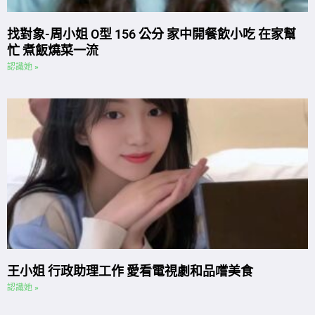
找對象-周小姐 O型 156 公分 家中開餐飲小吃 在家幫
忙 煮飯燒菜一流
認識她 »
王小姐 行政助理工作 愛看電視劇和品嚐美食
認識她 »