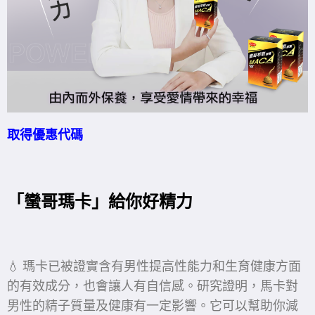
取得優惠代碼
「
蠻哥瑪卡
」給你好精力
💧 瑪卡已被證實含有男性提高性能力和生育健康方面
的有效成分，也會讓人有自信感。研究證明，馬卡對
男性的精子質量及健康有一定影響。它可以幫助你減