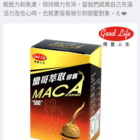
輕壓力和焦慮，保持精力充沛，當我們感覺自己充滿
活力及信心時，也就更容易吸引到戀愛對象。💪❤️