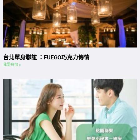
台北單身聯誼 ：FUEGO巧克力傳情
我要參加 »