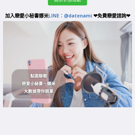
加入戀愛小秘書娜米
LINE：@datenami
❤免費戀愛諮詢❤