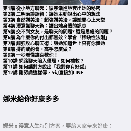
第1講 從小地方聊起：循序漸進地套出她的秘密
第2講 三明治談話術：讓她主動說出心中的想法
第3講 自然讚美法：超強讚美法，讓她開心上天堂
第4講 潛意識聊天術：讀出她身體的訊息
第5講 交不到女友，是聊天的問題? 還是思維的問題？
第6講 為什麼你的付出都無效？學會「稀缺性法則」
第7講 超強攻心聊天術：讓她知道世上只有你懂她
第8講 排約或約會，高手怎麼做？
第9講 一秒看懂誰喜歡你！
第10講 網路聊天陷入僵局，如何補救？
第11講 如何讓對方說出「我對你有好感」
第12講 剛認識這樣傳，5句直接加LINE
娜米給你好康多多
娜米 x 得意人生
特別方案，要給大家帶來好康：