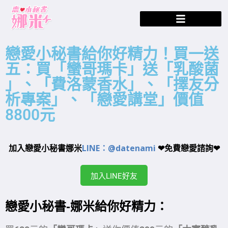
戀愛小秘書給你好精力！買一送
五：買「蠻哥瑪卡」送「乳酸菌
」、「費洛蒙香水」、「擇友分
析專案」、「戀愛講堂」價值
8800元
加入戀愛小秘書娜米
LINE：@datenami
❤免費戀愛諮詢❤
加入LINE好友
戀愛小秘書-娜米
給你好精力：