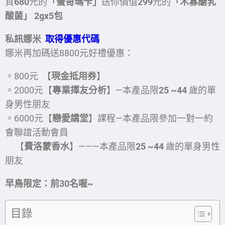
買
680
元的
「蠻哥瑪卡」
送你價值
299
元的
「木寡醣乳
酸菌」 2gx5包
私訊娜米
取得優惠代碼
娜米再加碼送8800元好禮優惠：
。800元 【
現金抵用券
】
。2000元【
專業擇友分析
】—本產品限
25 ~44
歲的單
身男性朋友
。6000元【
戀愛講堂
】課程—本產品限參加一對一約
會聯誼活動會員
【
費洛蒙香水
】———本產品限
25 ~44
歲的單身男性
朋友
早鳥限定：前30名喔~
目錄