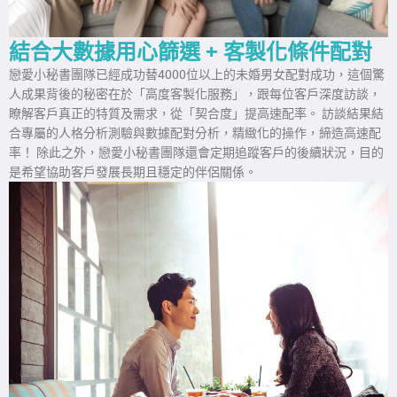
結合大數據用心篩選 + 客製化條件配對
戀愛小秘書團隊已經成功替4000位以上的未婚男女配對成功，這個驚
人成果背後的秘密在於「高度客製化服務」，跟每位客戶深度訪談，
瞭解客戶真正的特質及需求，從「契合度」提高速配率。 訪談結果結
合專屬的人格分析測驗與數據配對分析，精緻化的操作，締造高速配
率！ 除此之外，戀愛小秘書團隊還會定期追蹤客戶的後續狀況，目的
是希望協助客戶發展長期且穩定的伴侶關係。