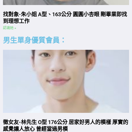
找對象-朱小姐 A型、163公分 圓圓小杏眼 剛畢業即找
到理想工作
認識她 »
男生單身優質會員：
徵女友-林先生 O型 176公分 居家好男人的模樣 厚實的
感覺讓人放心 曾經當過男模