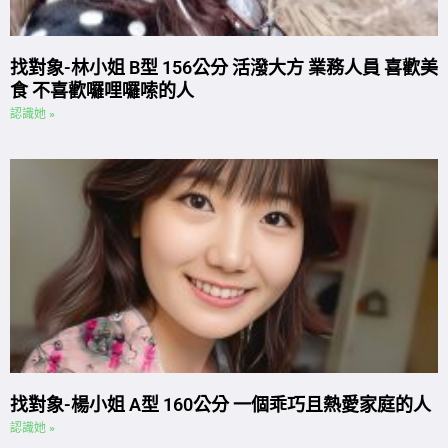
找對象-林小姐 B型 156公分 活潑大方 業務人員 喜歡美
食 不喜歡囉哩囉嗦的人
認識她 »
找對象-楊小姐 A型 160公分 一個乖巧且熱愛家庭的人
認識她 »