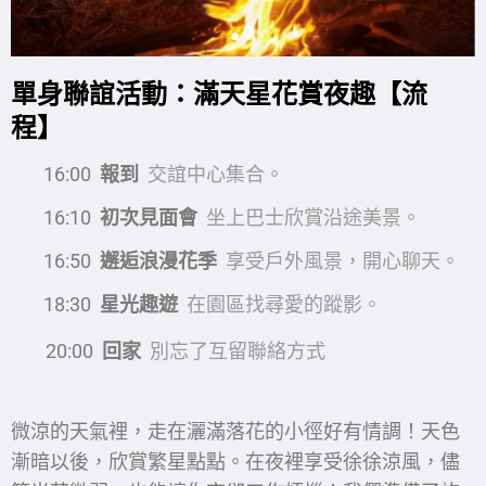
單身聯誼活動：滿天星花賞夜趣【流
程】
16:00
報到
交誼中心集合。
16:10
初次見面會
坐上巴士欣賞沿途美景。
16:50
邂逅浪漫花季
享受戶外風景，開心聊天。
18:30
星光趣遊
在園區找尋愛的蹤影。
20:00
回家
別忘了互留聯絡方式
微涼的天氣裡，走在灑滿落花的小徑好有情調！天色
漸暗以後，欣賞繁星點點。在夜裡享受徐徐涼風，儘