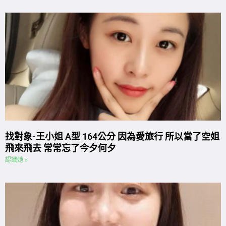
找對象-王小姐 A型 164公分 因為愛旅行 所以當了空姐
飛來飛去 常常忘了今夕何夕
認識她 »