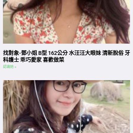
找對象-鄧小姐 B型 162公分 水汪汪大眼妹 清新脫俗 牙
科護士 乖巧愛家 喜歡做菜
認識她 »