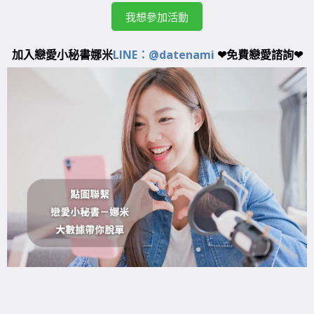
我想參加活動
加入戀愛小秘書娜米
LINE：@datenami
❤免費戀愛諮詢❤