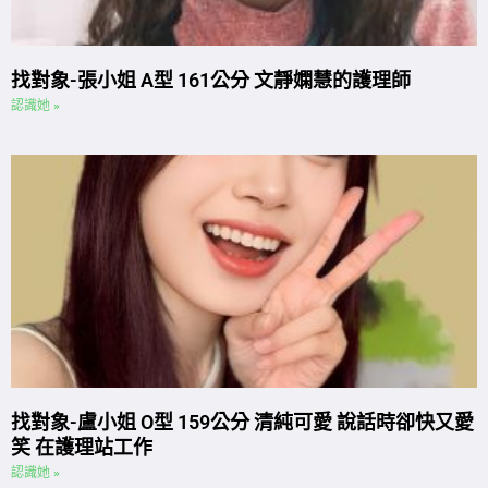
找對象-張小姐 A型 161公分 文靜嫻慧的護理師
認識她 »
找對象-盧小姐 O型 159公分 清純可愛 說話時卻快又愛
笑 在護理站工作
認識她 »