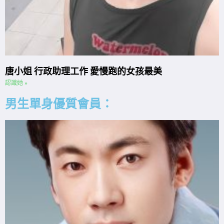
唐小姐 行政助理工作 愛慢跑的女孩最美
認識她 »
男生單身優質會員：