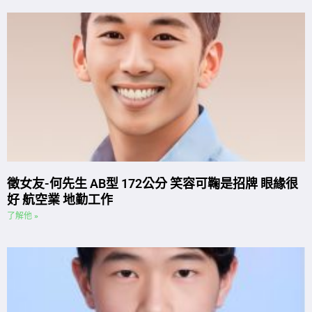
徵女友-何先生 AB型 172公分 笑容可鞠是招牌 眼緣很
好 航空業 地勤工作
了解他 »