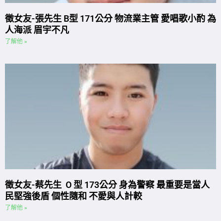
徵女友-張先生 B型 171公分 物流業主管 愛唱歌小酌 為
人海派 眉宇不凡
了解他 »
徵女友-蔡先生 O 型 173公分 身為警察 最重要是當人
民堅強後盾 個性隨和 不愛與人計較
了解他 »