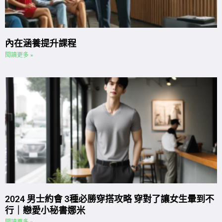
內在涵養提升課程
閱讀更多 »
2024 男士約會 3種必勝穿搭攻略 穿對了讓女生暈到不
行｜戀愛小秘書娜米