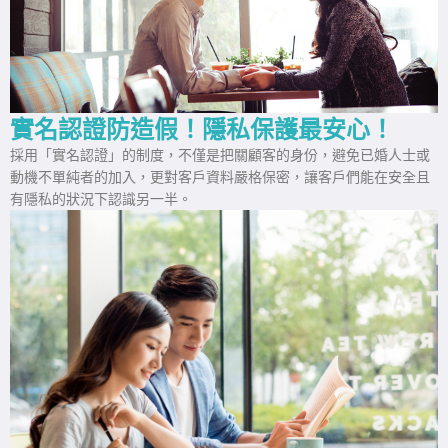
實名認證防造假！隱私保護最安心！
採用「實名認證」的制度，不僅是把關顧客的身份，避免已婚人士或
動機不單純者的加入，更對客戶資料嚴格保密，讓客戶們能在安全且
有隱私的狀況下認識另一半。