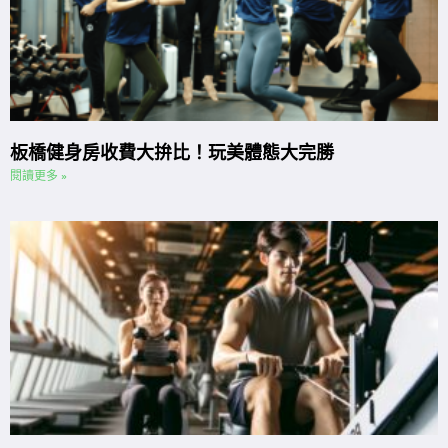
板橋健身房收費大拚比！玩美體態大完勝
閱讀更多 »