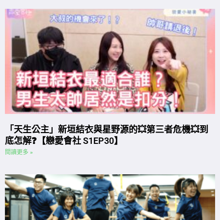
「天生公主」新垣結衣與星野源的💥第三者危機💥到
底怎解❓【戀愛會社 S1EP30】
閱讀更多 »