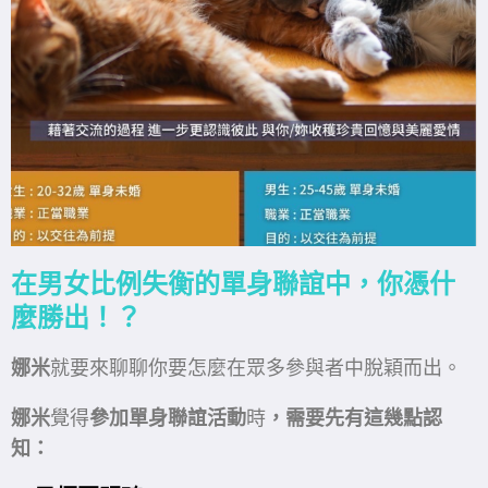
在
男女比例失衡的單身聯誼中，你憑什
麼勝出！？
娜米
就要來聊聊你要怎麼在眾多參與者中脫穎而出。
娜米
覺得
參加單身聯誼活動
時
，需要先有這幾點認
知：