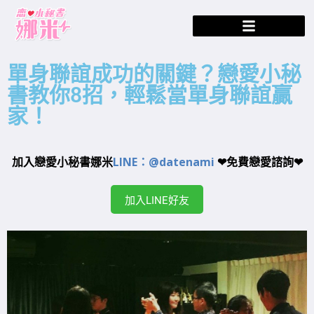
單身聯誼成功的關鍵？戀愛小秘
書教你8招，輕鬆當單身聯誼贏
家！
加入戀愛小秘書娜米
LINE：@datenami
❤免費戀愛諮詢❤
加入LINE好友