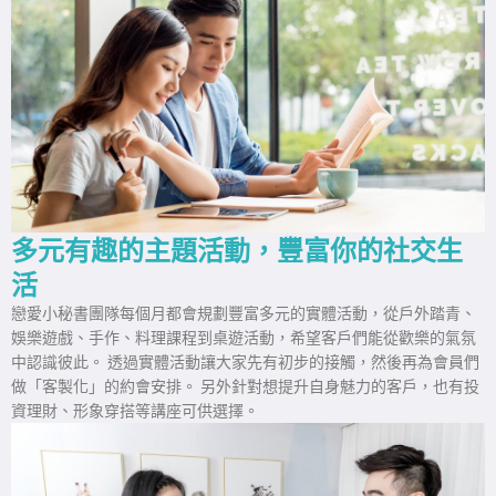
多元有趣的主題活動，豐富你的社交生
活
戀愛小秘書團隊每個月都會規劃豐富多元的實體活動，從戶外踏青、
娛樂遊戲、手作、料理課程到桌遊活動，希望客戶們能從歡樂的氣氛
中認識彼此。 透過實體活動讓大家先有初步的接觸，然後再為會員們
做「客製化」的約會安排。 另外針對想提升自身魅力的客戶，也有投
資理財、形象穿搭等講座可供選擇。