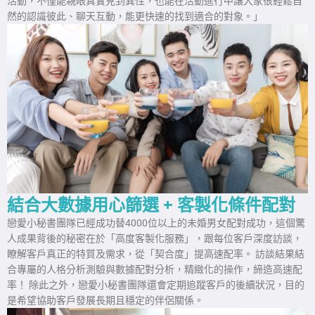
活動，不僅能親眼真實見到異性，也能在活動進行中讓大家很輕鬆自
然的認識彼此、聊天互動，能更快速的找到適合的對象。」
結合大數據用心篩選 + 客製化條件配對
戀愛小秘書團隊已經成功替4000位以上的未婚男女配對成功，這個驚
人成果背後的秘密在於「高度客製化服務」，跟每位客戶深度訪談，
瞭解客戶真正的特質及需求，從「契合度」提高速配率。 訪談結果結
合專屬的人格分析測驗與數據配對分析，精緻化的操作，締造高速配
率！ 除此之外，戀愛小秘書團隊還會定期追蹤客戶的後續狀況，目的
是希望協助客戶發展長期且穩定的伴侶關係。