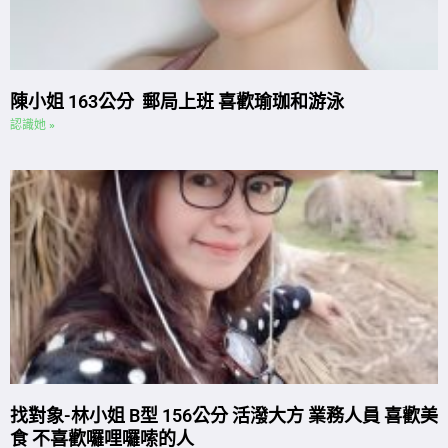
陳小姐 163公分 郵局上班 喜歡瑜珈和游泳
認識她 »
找對象-林小姐 B型 156公分 活潑大方 業務人員 喜歡美
食 不喜歡囉哩囉嗦的人