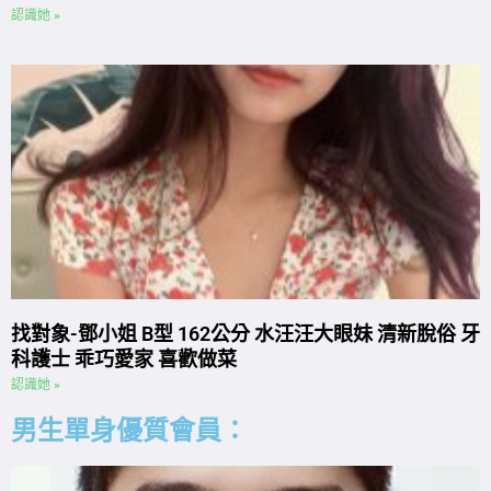
認識她 »
找對象-鄧小姐 B型 162公分 水汪汪大眼妹 清新脫俗 牙
科護士 乖巧愛家 喜歡做菜
認識她 »
男生單身優質會員：