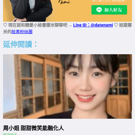
♡ 現在就和戀愛小秘書娜米聊聊吧
→
Line ID：@datenami
♡ 追蹤娜
米的
臉書粉絲團
延伸閱讀：
周小姐 甜甜微笑能融化人