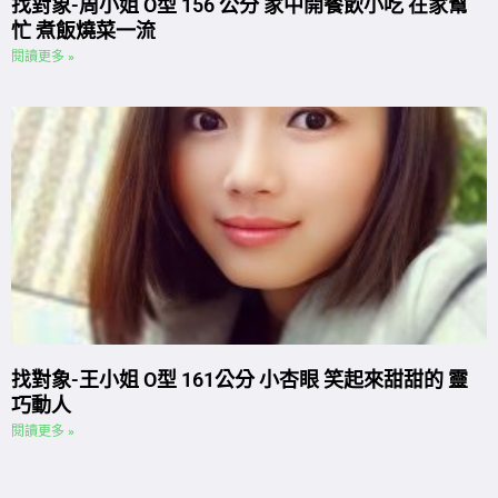
找對象-周小姐 O型 156 公分 家中開餐飲小吃 在家幫
忙 煮飯燒菜一流
閱讀更多 »
找對象-王小姐 O型 161公分 小杏眼 笑起來甜甜的 靈
巧動人
閱讀更多 »