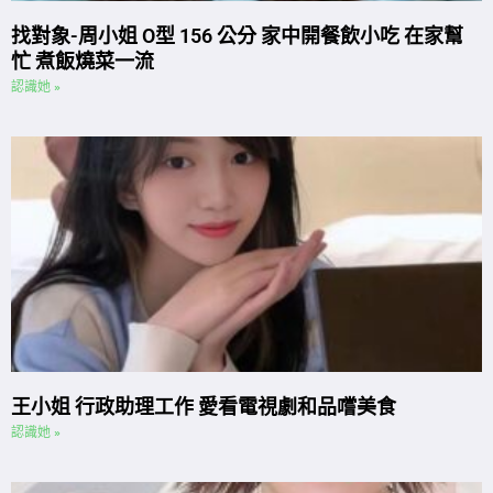
找對象-周小姐 O型 156 公分 家中開餐飲小吃 在家幫
忙 煮飯燒菜一流
認識她 »
王小姐 行政助理工作 愛看電視劇和品嚐美食
認識她 »