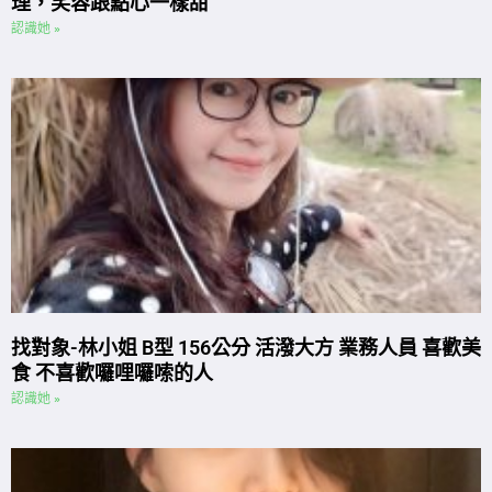
理，笑容跟點心一樣甜
認識她 »
找對象-林小姐 B型 156公分 活潑大方 業務人員 喜歡美
食 不喜歡囉哩囉嗦的人
認識她 »