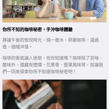
你所不知的咖啡秘密，手沖咖啡體驗
靜謐午後的愉悅時光，燒一壺水，研磨咖啡，溫過
壺，細細沖落。
咖啡的香氣讓人迷戀，但你知道嗎？咖啡除了苦味、
酸味外，還藏有煙燻、花果香、堅果風味等，就讓我
們一同來探索你所不知道咖啡秘密吧！