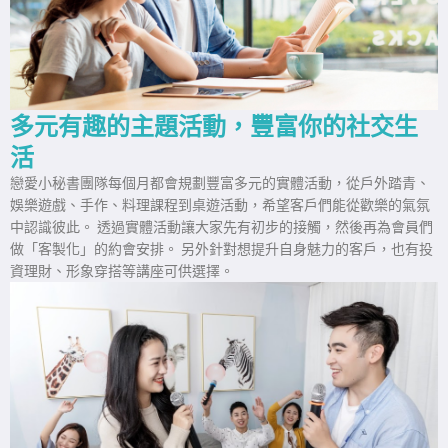
多元有趣的主題活動，豐富你的社交生
活
戀愛小秘書團隊每個月都會規劃豐富多元的實體活動，從戶外踏青、
娛樂遊戲、手作、料理課程到桌遊活動，希望客戶們能從歡樂的氣氛
中認識彼此。 透過實體活動讓大家先有初步的接觸，然後再為會員們
做「客製化」的約會安排。 另外針對想提升自身魅力的客戶，也有投
資理財、形象穿搭等講座可供選擇。