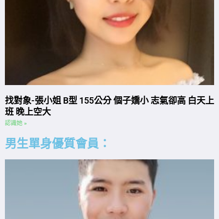
找對象-張小姐 B型 155公分 個子嬌小 志氣卻高 白天上
班 晚上空大
認識她 »
男生單身優質會員：