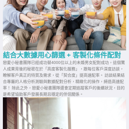
結合大數據用心篩選 + 客製化條件配對
戀愛小秘書團隊已經成功替4000位以上的未婚男女配對成功，這個驚
人成果背後的秘密在於「高度客製化服務」，跟每位客戶深度訪談，
瞭解客戶真正的特質及需求，從「契合度」提高速配率。 訪談結果結
合專屬的人格分析測驗與數據配對分析，精緻化的操作，締造高速配
率！ 除此之外，戀愛小秘書團隊還會定期追蹤客戶的後續狀況，目的
是希望協助客戶發展長期且穩定的伴侶關係。