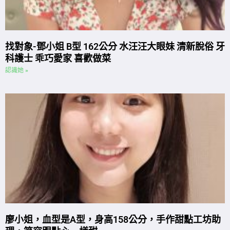
找對象-鄧小姐 B型 162公分 水汪汪大眼妹 清新脫俗 牙
科護士 乖巧愛家 喜歡做菜
認識她 »
廖小姐，血型是A型，身高158公分，手作甜點工坊助