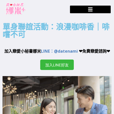
單身聯誼活動：浪漫咖啡香｜啡
嚐不可
加入戀愛小秘書娜米
LINE：@datenami
❤免費戀愛諮詢❤
加入LINE好友