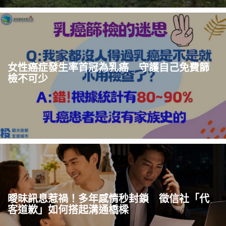
女性癌症發生率首冠為乳癌 守護自己免費篩
檢不可少
曖昧訊息惹禍！多年感情秒封鎖 徵信社「代
客道歉」如何搭起溝通橋樑