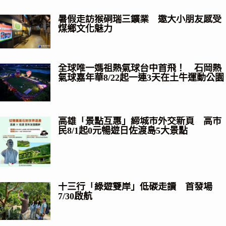
暑假走訪猴硐瑞三鑛業 邀大小朋友感受
煤鄉文化魅力
全球唯一媽祖熱氣球台中首飛！ 石岡熱
氣球嘉年華8/22起一連3天在土牛運動公園
高雄「景點互惠」締城市外交新頁 高市
民8/1起0元暢遊日佐渡島5大景點
十三行「綠遊雙岸」低碳走讀 首發場
7/30啟航