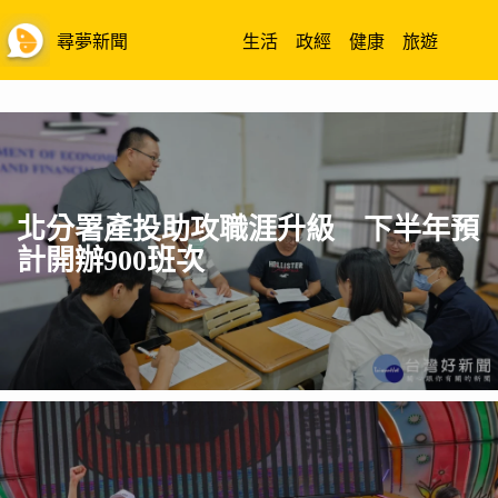
跳
至
尋夢新聞
生活
政經
健康
旅遊
主
要
內
容
北分署產投助攻職涯升級 下半年預
計開辦900班次