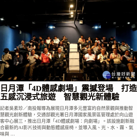
日月潭「4D體感劇場」震撼登場 打造
五感沉浸式旅遊 智慧觀光新體驗
記者吳素珍／南投報導為展現日月潭多元豐富的自然景觀與推動智
慧觀光創新體驗，交通部觀光署日月潭國家風景區管理處於向山遊
客中心展三，推出日月潭「4D體感劇場：向劇場」。該設施創新融
合最新的AI影片技術與動態體感座椅，並導入風、光、水、霧、氣
味與 …