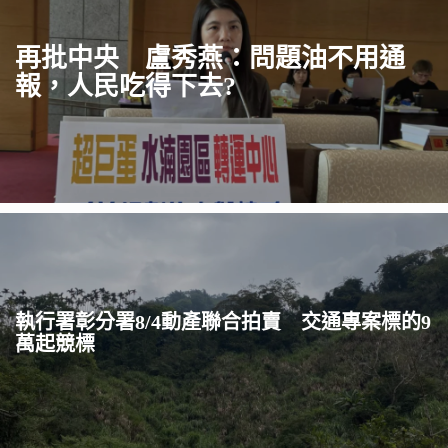
再批中央 盧秀燕：問題油不用通
報，人民吃得下去?
執行署彰分署8/4動產聯合拍賣 交通專案標的9
萬起競標