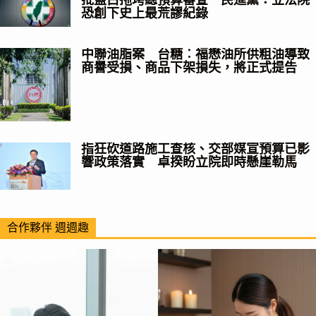
恐創下史上最荒謬紀錄
中聯油脂案 台糖︰福懋油所供粗油導致
商譽受損、商品下架損失，將正式提告
指狂砍道路施工查核、交部媒宣預算已影
響政策落實 卓揆盼立院即時懸崖勒馬
合作夥伴 週週趣