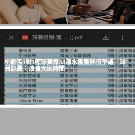
桃園盃3對3籃球賽爆AI灌水幽靈隊伍爭議 球
員怒轟：浪費大家時間