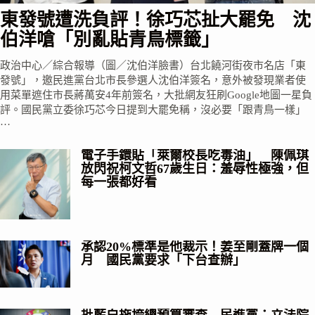
東發號遭洗負評！徐巧芯扯大罷免 沈
伯洋嗆「別亂貼青鳥標籤」
政治中心／綜合報導（圖／沈伯洋臉書）台北饒河街夜市名店「東
發號」，邀民進黨台北市長參選人沈伯洋簽名，意外被發現業者使
用菜單遮住市長蔣萬安4年前簽名，大批網友狂刷Google地圖一星負
評。國民黨立委徐巧芯今日提到大罷免稱，沒必要「跟青鳥一樣」
…
電子手鐶貼「萊爾校長吃毒油」 陳佩琪
放閃祝柯文哲67歲生日：羞辱性極強，但
每一張都好看
承認20%標準是他裁示！姜至剛蓋牌一個
月 國民黨要求「下台查辦」
批藍白拖垮總預算審查 民進黨：立法院