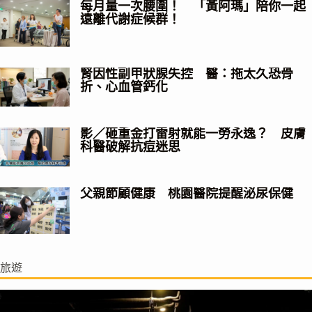
每月量一次腰圍！ 「黃阿瑪」陪你一起
遠離代謝症候群！
腎因性副甲狀腺失控 醫：拖太久恐骨
折、心血管鈣化
影／砸重金打雷射就能一勞永逸？ 皮膚
科醫破解抗痘迷思
父親節顧健康 桃園醫院提醒泌尿保健
旅遊