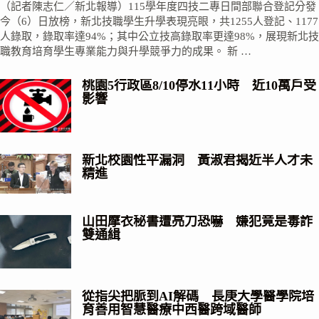
（記者陳志仁／新北報導）115學年度四技二專日間部聯合登記分發
今（6）日放榜，新北技職學生升學表現亮眼，共1255人登記、1177
人錄取，錄取率達94%；其中公立技高錄取率更達98%，展現新北技
職教育培育學生專業能力與升學競爭力的成果。 新 …
桃園5行政區8/10停水11小時 近10萬戶受
影響
新北校園性平漏洞 黃淑君揭近半人才未
精進
山田摩衣秘書遭亮刀恐嚇 嫌犯竟是毒詐
雙通緝
從指尖把脈到AI解碼 長庚大學醫學院培
育善用智慧醫療中西醫跨域醫師