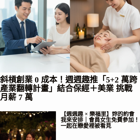
斜槓創業 0 成本！週週趣推「5+2 萬跨
產業翻轉計畫」結合保經＋美業 挑戰
月薪 7 萬
【週週趣 × 樂福里】妳的約會
我來安排｜會員女生免費參加！
一起在戀愛裡被看見