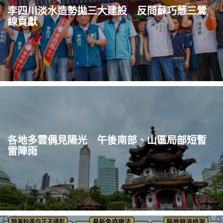
李四川淡水造勢拋三大建設 反問蘇巧慧三鶯
線貢獻
各地多雲偶見陽光 午後南部、山區局部短暫
雷陣雨