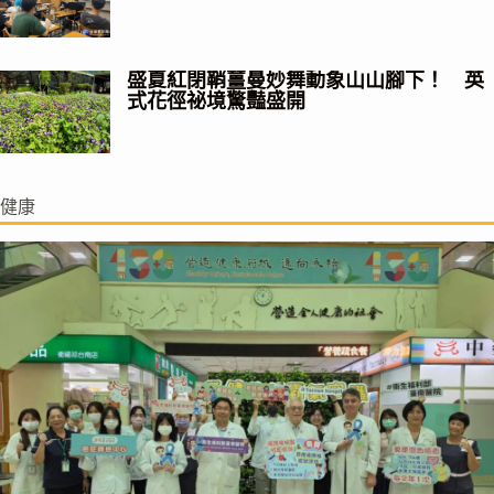
盛夏紅閉鞘薑曼妙舞動象山山腳下！ 英
式花徑祕境驚豔盛開
健康