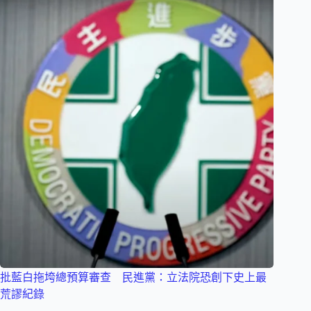
批藍白拖垮總預算審查 民進黨：立法院恐創下史上最
荒謬紀錄