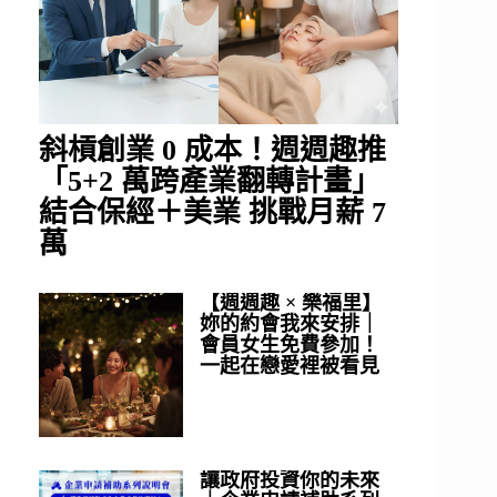
斜槓創業 0 成本！週週趣推
「5+2 萬跨產業翻轉計畫」
結合保經＋美業 挑戰月薪 7
萬
【週週趣 × 樂福里】
妳的約會我來安排｜
會員女生免費參加！
一起在戀愛裡被看見
讓政府投資你的未來