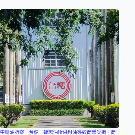
中聯油脂案 台糖︰福懋油所供粗油導致商譽受損、商