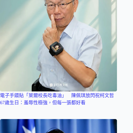
電子手鐶貼「萊爾校長吃毒油」 陳佩琪放閃祝柯文哲
67歲生日：羞辱性極強，但每一張都好看