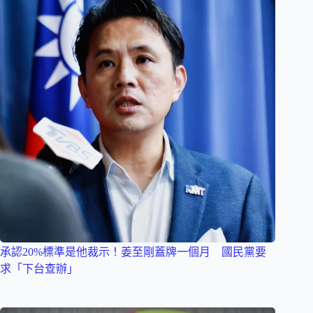
承認20%標準是他裁示！姜至剛蓋牌一個月 國民黨要
求「下台查辦」