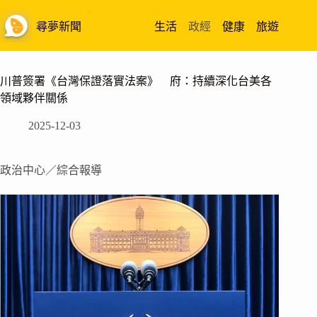
跳
至
尋夢新聞
生活
政經
健康
旅遊
主
要
內
川普簽署《台灣保證落實法案》 府：持續深化台美各
容
領域夥伴關係
2025-12-03
政治中心／綜合報導