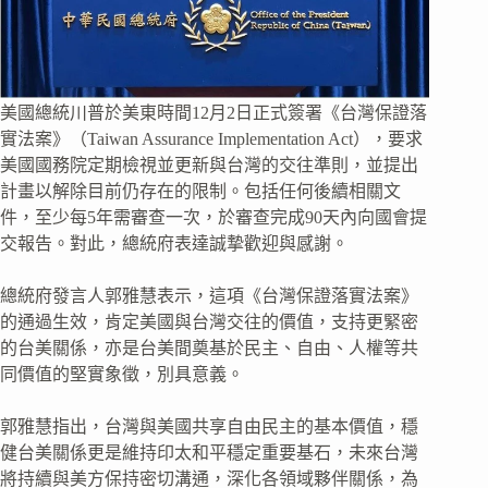
美國總統川普於美東時間12月2日正式簽署《台灣保證落
實法案》（Taiwan Assurance Implementation Act），要求
美國國務院定期檢視並更新與台灣的交往準則，並提出
計畫以解除目前仍存在的限制。包括任何後續相關文
件，至少每5年需審查一次，於審查完成90天內向國會提
交報告。對此，總統府表達誠摯歡迎與感謝。
總統府發言人郭雅慧表示，這項《台灣保證落實法案》
的通過生效，肯定美國與台灣交往的價值，支持更緊密
的台美關係，亦是台美間奠基於民主、自由、人權等共
同價值的堅實象徵，別具意義。
郭雅慧指出，台灣與美國共享自由民主的基本價值，穩
健台美關係更是維持印太和平穩定重要基石，未來台灣
將持續與美方保持密切溝通，深化各領域夥伴關係，為