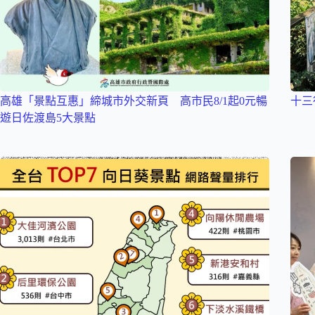
高雄「景點互惠」締城市外交新頁 高市民8/1起0元暢
十三
遊日佐渡島5大景點