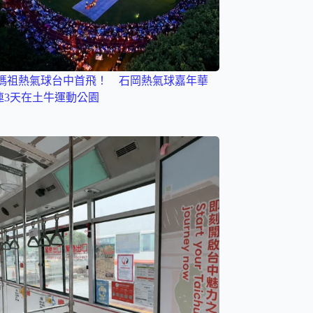
媽祖熱氣球台中首飛！ 石岡熱氣球嘉年華
一連3天在土牛運動公園