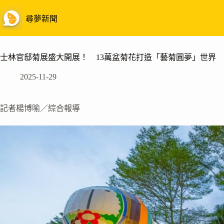
跳
至
尋夢新聞
主
要
內
士林官邸菊展盛大開展！ 13萬盆菊花打造「藝菊圓夢」世界
容
2025-11-29
記者楊博喻／綜合報導