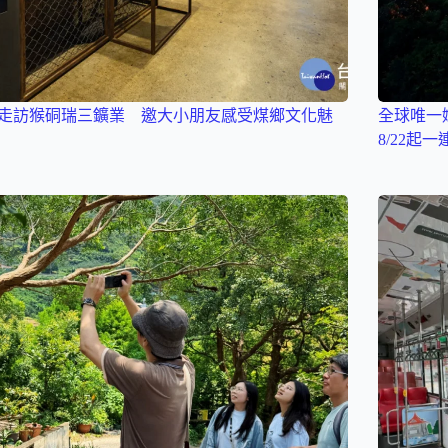
走訪猴硐瑞三鑛業 邀大小朋友感受煤鄉文化魅
全球唯一
8/22起