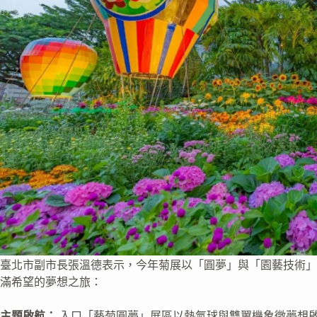
臺北市副市長張溫德表示，今年菊展以「圓夢」與「園藝技術」
滿希望的夢想之旅：
主題啟航：
入口「藝菊圓夢」展區以熱氣球與雙翼機象徵夢想