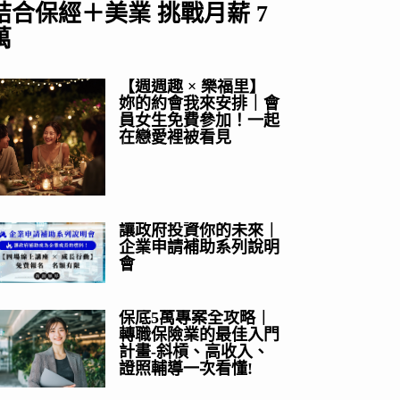
結合保經＋美業 挑戰月薪 7
萬
【週週趣 × 樂福里】
妳的約會我來安排｜會
員女生免費參加！一起
在戀愛裡被看見
讓政府投資你的未來｜
企業申請補助系列說明
會
保底5萬專案全攻略｜
轉職保險業的最佳入門
計畫-斜槓、高收入、
證照輔導一次看懂!