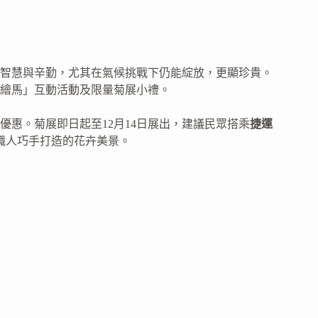
智慧與辛勤，尤其在氣候挑戰下仍能綻放，更顯珍貴。
繪馬」互動活動及限量菊展小禮。
惠。菊展即日起至12月14日展出，建議民眾搭乘
捷運
職人巧手打造的花卉美景。