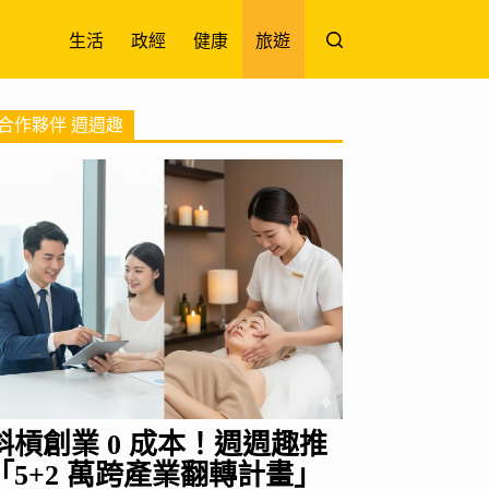
生活
政經
健康
旅遊
合作夥伴 週週趣
斜槓創業 0 成本！週週趣推
「5+2 萬跨產業翻轉計畫」