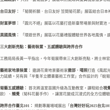
台日友好：
「菊開祈願．台日友好 笠間菊花節」展區結合日本
財富夢想：
「圓元不絕」展區以花藝打造新臺幣場景與財寶池
異國風情：
「環遊世界」展區以花藝禮服體驗世界各地風情，
三大創新亮點：藝術裝置、五感體驗與跨界合作
工務局局長黃一平指出，今年菊展帶來三大創新亮點，將士林官
藝術家地景裝置：
邀請花東地景藝術家
撒部．噶照
打造《風起
力延續。另有與「半隻羊立體書藝術工作室」合作設計的「蛻菊
菊藝五感體驗：
首次將溫室苗圃升級為互動教室，課程結合
視
飲）、
觸覺
（菊科花藝手作），讓賞花變成沉浸式的全方位體驗
跨界合作臺北101：
規劃專屬場域展出「
台灣好好玩2025台北1