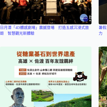
日月潭「4D體感劇場」震撼登場 打造五感沉浸式旅
暑假
遊 智慧觀光新體驗
力