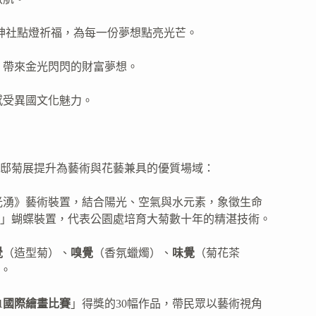
神社點燈祈福，為每一份夢想點亮光芒。
，帶來金光閃閃的財富夢想。
感受異國文化魅力。
邸菊展提升為藝術與花藝兼具的優質場域：
光湧》藝術裝置，結合陽光、空氣與水元素，象徵生命
」蝴蝶裝置，代表公園處培育大菊數十年的精湛技術。
覺
（造型菊）、
嗅覺
（香氛蠟燭）、
味覺
（菊花茶
。
01國際繪畫比賽
」得獎的30幅作品，帶民眾以藝術視角