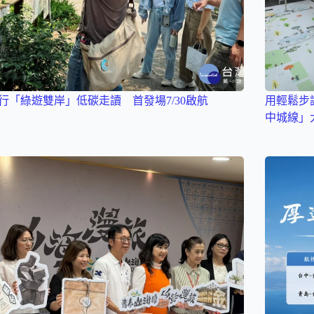
行「綠遊雙岸」低碳走讀 首發場7/30啟航
用輕鬆步
中城線」