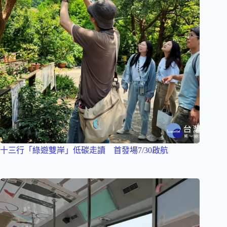
十三行「綠遊雙岸」低碳走讀 首發場7/30啟航