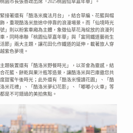
桃園市長張善政出席「2025桃園仙草嘉年華」。
緊接著還有「酷洛米魔法月台」，結合草編、花籃與帽
飾，重現酷洛米旅途中停靠的浪漫場景。而「仙境時光
號」則以粉紫車廂為主體，象徵仙草花海綻放的浪漫列
車，同時串聯「桃園仙草嘉年華」與「富岡鐵道藝術生
活節」兩大主題，讓花田化作鐵道的延伸，載著旅人穿
越紫色夢境。
主題裝置還有「酷洛米野餐時光」，以茶會為靈感，結
合花籃、餅乾與果汁瓶等造景，讓酷洛米與巴庫邀您共
度甜蜜午後時光；此外還有「酷洛米慢讀花園」、「酷
洛米花禮」、「酷洛米夢幻花影」、「嘟嘟小火車」等
都是不可錯過的美拍焦點。