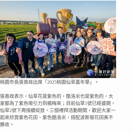
桃園市長張善政出席「2025桃園仙草嘉年華」。
張善政表示，仙草花是紫色的，酷洛米也是紫色的，大
家都為了紫色吸引力到楊梅來；目前仙草1號已經盛開，
仙草2號下周接續綻放，三個禮拜活動期間，歡迎大家一
起來欣賞紫色花田、紫色酷洛米，搭配波斯菊花田美不
勝收。