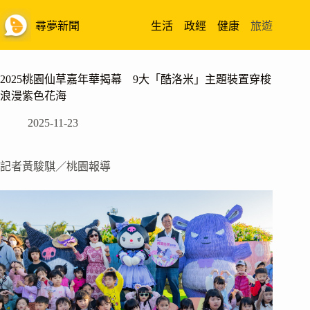
跳
至
尋夢新聞
生活
政經
健康
旅遊
主
要
內
2025桃園仙草嘉年華揭幕 9大「酷洛米」主題裝置穿梭
容
浪漫紫色花海
2025-11-23
記者黃駿騏／桃園報導