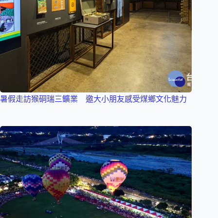
暑假走訪猴硐瑞三鑛業 邀大小朋友感受煤鄉文化魅力