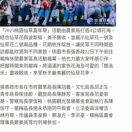
「2025桃園仙草嘉年華」活動由農業局打造4公頃花海，
結合仙草花與波斯菊，美不勝收，並展示仙草花一號及
仙草花二號兩品種，花期依序綻放，讓民眾不同時間造
訪都能欣賞到不同景致。桃園市長張善政22日下午前往
楊梅休閒農業區為活動揭幕，他也力邀大家呼朋引伴，
把握時間來到楊梅，將滿滿的紫色花海及可愛的「酷洛
米」盡收眼底，享受秋冬最美麗的仙草花季。
張善政市長在市府農業局長陳冠義、文化局長邱正生、
青年局長侯佳齡、觀旅局長陳靜芳、客家局長范姜泰
基、警察局長廖恆裕、桃園觀光發展基金會副執行長陳
信守、楊梅區長施永恭陪同中與會，立法委員涂權吉、
林月琴、市議員李家興、鄭淑方、李宗豪、楊梅區農會
理事長鄭美英等均到場參加。