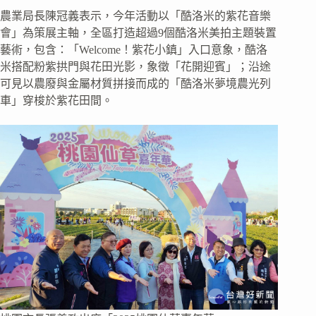
農業局長陳冠義表示，今年活動以「酷洛米的紫花音樂
會」為策展主軸，全區打造超過9個酷洛米美拍主題裝置
藝術，包含：「Welcome！紫花小鎮」入口意象，酷洛
米搭配粉紫拱門與花田光影，象徵「花開迎賓」；沿途
可見以農廢與金屬材質拼接而成的「酷洛米夢境農光列
車」穿梭於紫花田間。