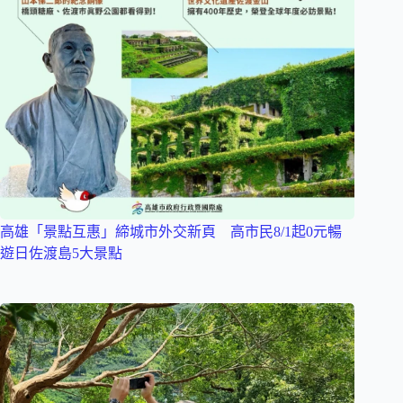
高雄「景點互惠」締城市外交新頁 高市民8/1起0元暢
遊日佐渡島5大景點