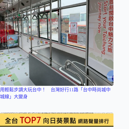
用輕鬆步調大玩台中！ 台灣好行11路「台中時尚城中
城線」大變身