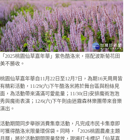
「2025桃園仙草嘉年華」紫色酷洛米，搭配波斯菊花田
美不勝收。
桃園仙草嘉年華自11月22日至12月7日，為期16天周周皆
有精彩活動，11/29(六)下午酷洛米將於舞台區與粉絲見
面，為活動帶來滿滿可愛能量；11/30(日)安排魔術泡泡
秀與魔術表演；12/6(六)下午則由迷霧森林樂團帶來音樂
演出。
活動期間同步舉辦消費集章活動，凡完成市民卡集章即
可獲得酷洛米限量環保袋。同時，「2026桃園農產主題
月曆」將於活動期間限量發放，現場打卡標記「仙草嘉