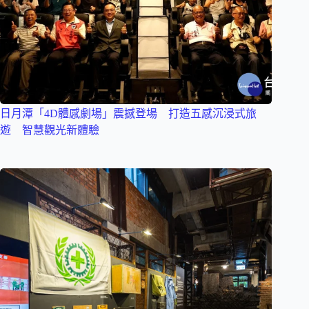
日月潭「4D體感劇場」震撼登場 打造五感沉浸式旅
遊 智慧觀光新體驗