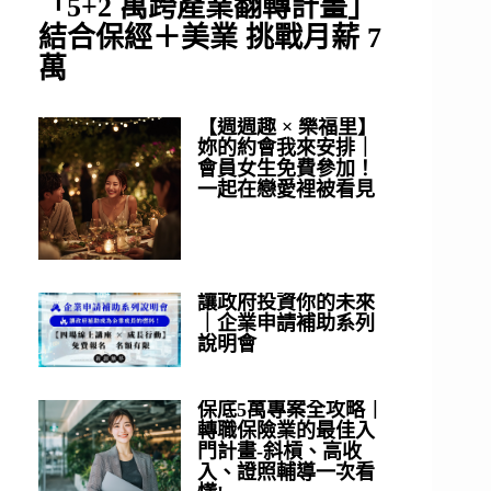
「5+2 萬跨產業翻轉計畫」
結合保經＋美業 挑戰月薪 7
萬
【週週趣 × 樂福里】
妳的約會我來安排｜
會員女生免費參加！
一起在戀愛裡被看見
讓政府投資你的未來
｜企業申請補助系列
說明會
保底5萬專案全攻略｜
轉職保險業的最佳入
門計畫-斜槓、高收
入、證照輔導一次看