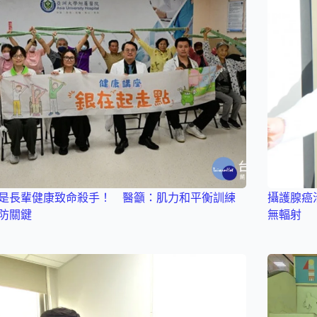
是長輩健康致命殺手！ 醫籲：肌力和平衡訓練
攝護腺癌
防關鍵
無輻射