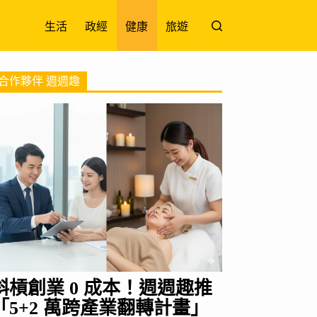
生活
政經
健康
旅遊
合作夥伴 週週趣
斜槓創業 0 成本！週週趣推
「5+2 萬跨產業翻轉計畫」