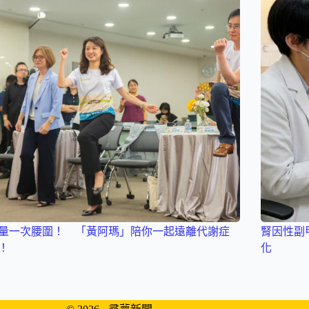
量一次腰圍！ 「黃阿瑪」陪你一起遠離代謝症
腎因性副
！
化