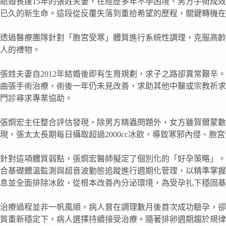
結婚長達15年的張姓夫妻，在經歷多年不孕困境、男方手術成效
已久的新生命。這段從反覆失落到重拾希望的歷程，關鍵轉機在
透過醫療團隊針對「胞宮受寒」體質進行系統性調理，克服高齡
人的禮物。
張姓夫妻自2012年結婚後即有生育規劃，求子之路卻異常艱辛
曲張手術治療，術後一年仍未見改善，求助其他中醫或宗教祈求
門診尋求專業協助。
張烱宏主任整合評估發現，除男方精蟲問題外，女方雖賀爾蒙數
現，張太太長期每日攝取超過2000cc冰飲，導致寒邪內侵、
針對這項體質弱點，張烱宏醫師擬定了個別化的「好孕策略」。
合基礎體溫監測與超音波動態追蹤進行週期化管理，以精準掌握
息並全面排除冰飲，從根本改善內分泌環境，為受孕扎下穩固基
治療過程並非一帆風順，病人曾在調理數月後首次成功驗孕，卻
質重新穩定下，病人選擇持續接受治療。隨著排卵週期趨於規律