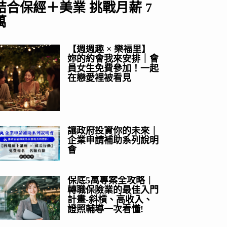
結合保經＋美業 挑戰月薪 7
萬
【週週趣 × 樂福里】
妳的約會我來安排｜會
員女生免費參加！一起
在戀愛裡被看見
讓政府投資你的未來｜
企業申請補助系列說明
會
保底5萬專案全攻略｜
轉職保險業的最佳入門
計畫-斜槓、高收入、
證照輔導一次看懂!