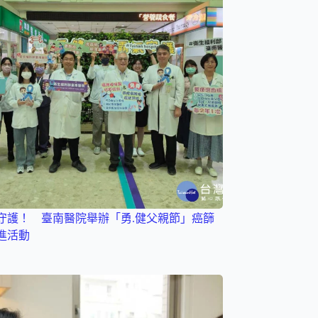
守護！ 臺南醫院舉辦「勇.健父親節」癌篩
進活動