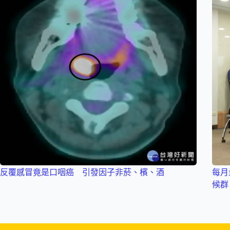
反覆感冒竟是口咽癌 引發因子非菸、檳、酒
每月
候群