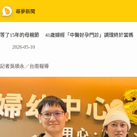
跳
至
尋夢新聞
主
要
內
等了15年的母親節 41歲婦經「中醫好孕門診」調理終於當媽
容
2026-05-10
記者吳順永／台南報導