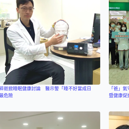
猝逝掀睡眠健康討論 醫示警「睡不好當成日
「爸」氣
最危險
暨健康促