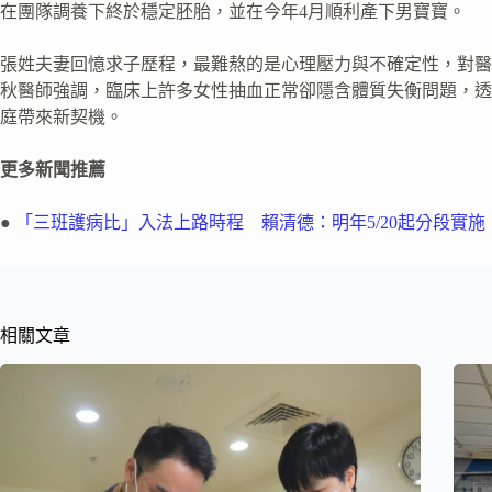
在團隊調養下終於穩定胚胎，並在今年4月順利產下男寶寶。
張姓夫妻回憶求子歷程，最難熬的是心理壓力與不確定性，對醫
秋醫師強調，臨床上許多女性抽血正常卻隱含體質失衡問題，透
庭帶來新契機。
更多新聞推薦
●
「三班護病比」入法上路時程 賴清德：明年5/20起分段實施
相關文章