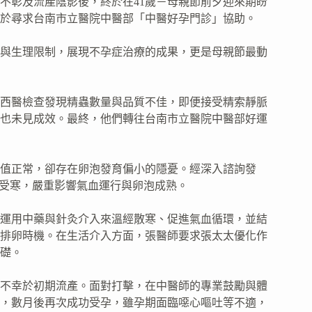
不彰及流產陰影後，終於在41歲－母親節前夕迎來期盼
於尋求台南市立醫院中醫部「中醫好孕門診」協助。
與生理限制，展現不孕症治療的成果，更是母親節最動
。西醫檢查發現精蟲數量與品質不佳，即便接受精索靜脈
也未見成效。最終，他們轉往台南市立醫院中醫部好運
值正常，卻存在卵泡發育偏小的隱憂。經深入諮詢發
胞宮受寒，嚴重影響氣血運行與卵泡成熟。
運用中藥與針灸介入來溫經散寒、促進氣血循環，並結
排卵時機。在生活介入方面，張醫師要求張太太優化作
礎。
不幸於初期流產。面對打擊，在中醫師的專業鼓勵與體
，數月後再次成功受孕，雖孕期面臨噁心嘔吐等不適，