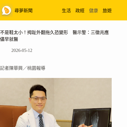
跳
至
尋夢新聞
生活
政經
健康
旅遊
主
要
內
不是鞋太小！拇趾外翻拖久恐變形 醫示警：三徵兆應
容
儘早就醫
2026-05-12
記者陳華興／桃園報導