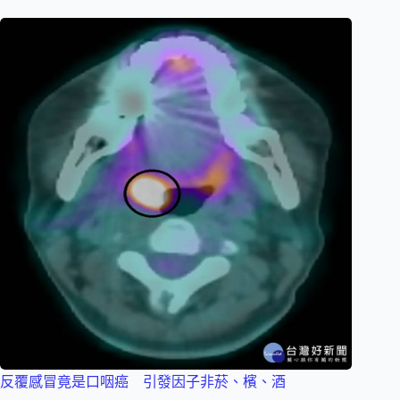
反覆感冒竟是口咽癌 引發因子非菸、檳、酒