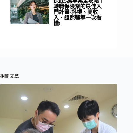
保底5萬專案全攻略｜
轉職保險業的最佳入
門計畫-斜槓、高收
入、證照輔導一次看
懂!
相關文章