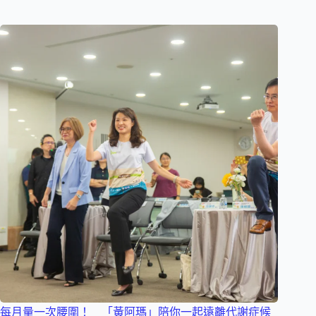
每月量一次腰圍！ 「黃阿瑪」陪你一起遠離代謝症候