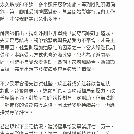
太久造成的不適，多半選擇忍耐疼痛。等到腳趾明顯偏
斜、第二腳趾受到擠壓變形，甚至開始影響行走與工作
時，才發現問題已惡化多年。
薛醫師指出，拇趾外翻並非單純「愛穿高跟鞋」造成，
先天足弓結構、韌帶鬆緊度與長期受力不平均，才是主
要原因，鞋型則是加速惡化的因素之一。當大腳趾長期
偏移，走路受力方式也會逐漸改變，患者為了避開疼
痛，可能不自覺改變步態，長期下來增加膝蓋、髖關節
負擔，甚至出現下肢痠痛或容易疲勞等情況。
不少民眾會優先嘗試鞋墊、矯正器或分趾器改善症狀。
對此，薛醫師表示，這類輔具可協助減輕局部壓力、改
善摩擦不適，對於早期症狀控制有一定幫助，但無法將
已經偏移的骨骼恢復原位，因此若變形持續惡化，仍應
接受專業評估。
若出現以下三種情況，建議儘早接受專業評估：第一，
疼痛已影響日常生活；第二，腳趾變形持續惡化；第