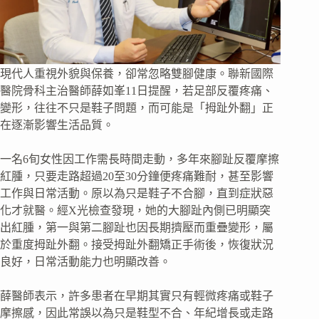
現代人重視外貌與保養，卻常忽略雙腳健康。聯新國際
醫院骨科主治醫師薛如峯11日提醒，若足部反覆疼痛、
變形，往往不只是鞋子問題，而可能是「拇趾外翻」正
在逐漸影響生活品質。
一名6旬女性因工作需長時間走動，多年來腳趾反覆摩擦
紅腫，只要走路超過20至30分鐘便疼痛難耐，甚至影響
工作與日常活動。原以為只是鞋子不合腳，直到症狀惡
化才就醫。經X光檢查發現，她的大腳趾內側已明顯突
出紅腫，第一與第二腳趾也因長期擠壓而重疊變形，屬
於重度拇趾外翻。接受拇趾外翻矯正手術後，恢復狀況
良好，日常活動能力也明顯改善。
薛醫師表示，許多患者在早期其實只有輕微疼痛或鞋子
摩擦感，因此常誤以為只是鞋型不合、年紀增長或走路