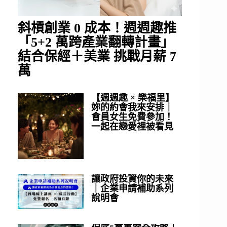
斜槓創業 0 成本！週週趣推
「5+2 萬跨產業翻轉計畫」
結合保經＋美業 挑戰月薪 7
萬
【週週趣 × 樂福里】
妳的約會我來安排｜
會員女生免費參加！
一起在戀愛裡被看見
讓政府投資你的未來
｜企業申請補助系列
說明會