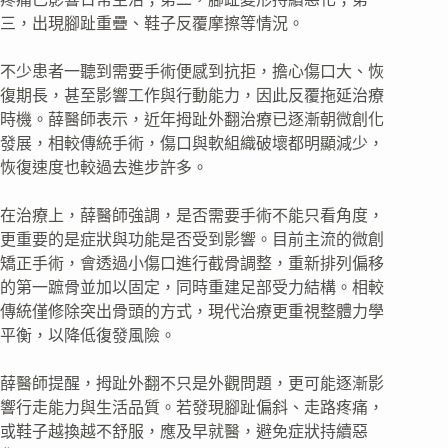
三，出現腳趾重疊、鞋子反覆摩擦等情況。
不少患者一聽到需要手術便感到抗拒，擔心傷口大、恢
復期長，甚至影響工作與行動能力，因此反覆拖延治療
時機。薛醫師表示，近年拇趾外翻治療已逐漸朝微創化
發展，相較傳統手術，傷口與軟組織破壞都明顯減少，
恢復速度也較過去進步許多。
在治療上，薛醫師強調，是否需要手術不能只看角度，
更重要的是症狀與功能是否受到影響。目前主流的微創
矯正手術，會透過小傷口進行截骨調整，重新排列偏移
的第一蹠骨並加以固定，同時重建足部受力結構。相較
傳統僅修除突出骨頭的方式，現代治療更重視整體力學
平衡，以降低復發風險。
薛醫師提醒，拇趾外翻不只是外觀問題，更可能逐漸影
響行走能力與生活品質。若發現腳趾偏斜、走路疼痛，
或鞋子越換越不舒服，應及早就醫，避免症狀持續惡