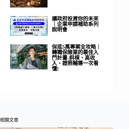
讓政府投資你的未來
｜企業申請補助系列
說明會
保底5萬專案全攻略｜
轉職保險業的最佳入
門計畫-斜槓、高收
入、證照輔導一次看
懂!
相關文章