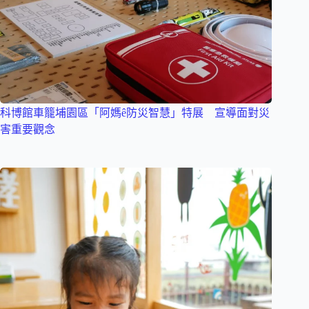
科博館車籠埔園區「阿媽ê防災智慧」特展 宣導面對災
害重要觀念