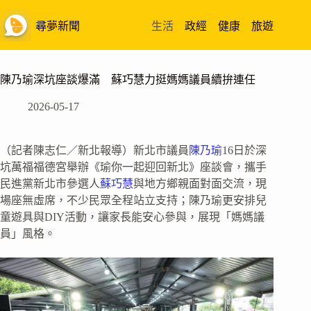
跳
至
尋夢新聞
生活
政經
健康
旅遊
主
要
內
陳乃瑜深坑座談爆滿 蘇巧慧力挺媽媽議員續拚連任
容
2026-05-17
（記者陳志仁／新北報導）新北市議員
陳乃瑜
16日於深
坑萬福福德宮舉辦《瑜你一起迎回新北》座談會，攜手
民進黨新北市參選人
蘇巧慧
與地方鄉親面對面交流，現
場座無虛席，不少民眾全程站立支持；陳乃瑜更安排兒
童遊具與DIY活動，讓家長能安心參與，展現「媽媽議
員」風格。