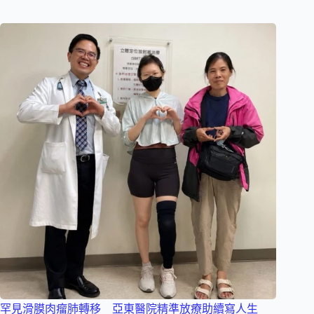
罕見滑膜肉瘤肺轉移 亞東醫院精準放療助續寫人生