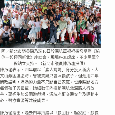
圖／新北市議員陳乃瑜16日於深坑萬福福德宮舉辦《瑜
你一起迎回新北》座談會，現場座無虛席，不少民眾全
程站立支持。（新北市議員陳乃瑜提供）
陳乃瑜表示，四年前以「素人媽媽」身分投入新店、大
文山艱困選區時，曾被質疑只會照顧孩子，但她用四年
問政證明，媽媽的力量不只顧自己家庭，也能照顧地方
每個孩子與長輩；她細數任內推動深坑北深路人行改
善、萬福生態公園遊戲場、深坑老街交通安全及運動中
心、醫療資源等建設成果。
陳乃瑜指出，過去四年持續以「顧囝仔、顧家庭、顧長