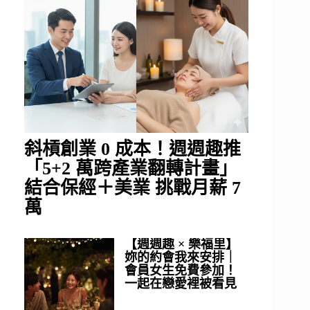
斜槓創業 0 成本！週週趣推
「5+2 萬跨產業翻轉計畫」
結合保經＋美業 挑戰月薪 7
萬
【週週趣 × 樂福里】
妳的約會我來安排｜
會員女生免費參加！
一起在戀愛裡被看見