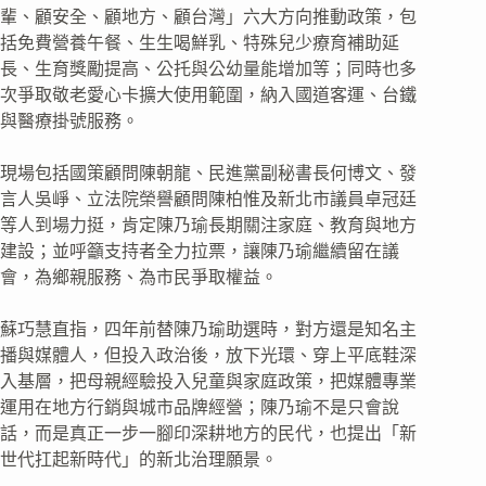
輩、顧安全、顧地方、顧台灣」六大方向推動政策，包
括免費營養午餐、生生喝鮮乳、特殊兒少療育補助延
長、生育獎勵提高、公托與公幼量能增加等；同時也多
次爭取敬老愛心卡擴大使用範圍，納入國道客運、台鐵
與醫療掛號服務。
現場包括國策顧問陳朝龍、民進黨副秘書長何博文、發
言人吳崢、立法院榮譽顧問陳柏惟及新北市議員卓冠廷
等人到場力挺，肯定陳乃瑜長期關注家庭、教育與地方
建設；並呼籲支持者全力拉票，讓陳乃瑜繼續留在議
會，為鄉親服務、為市民爭取權益。
蘇巧慧直指，四年前替陳乃瑜助選時，對方還是知名主
播與媒體人，但投入政治後，放下光環、穿上平底鞋深
入基層，把母親經驗投入兒童與家庭政策，把媒體專業
運用在地方行銷與城市品牌經營；陳乃瑜不是只會說
話，而是真正一步一腳印深耕地方的民代，也提出「新
世代扛起新時代」的新北治理願景。