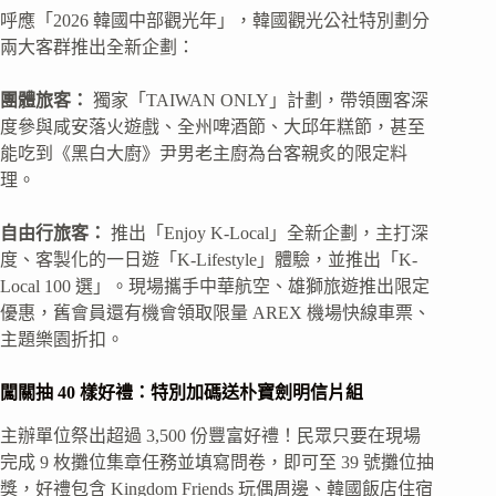
呼應「2026 韓國中部觀光年」，韓國觀光公社特別劃分
兩大客群推出全新企劃：
團體旅客：
獨家「TAIWAN ONLY」計劃，帶領團客深
度參與咸安落火遊戲、全州啤酒節、大邱年糕節，甚至
能吃到《黑白大廚》尹男老主廚為台客親炙的限定料
理。
自由行旅客：
推出「Enjoy K-Local」全新企劃，主打深
度、客製化的一日遊「K-Lifestyle」體驗，並推出「K-
Local 100 選」。現場攜手中華航空、雄獅旅遊推出限定
優惠，舊會員還有機會領取限量 AREX 機場快線車票、
主題樂園折扣。
闖關抽 40 樣好禮：特別加碼送朴寶劍明信片組
主辦單位祭出超過 3,500 份豐富好禮！民眾只要在現場
完成 9 枚攤位集章任務並填寫問卷，即可至 39 號攤位抽
獎，好禮包含 Kingdom Friends 玩偶周邊、韓國飯店住宿