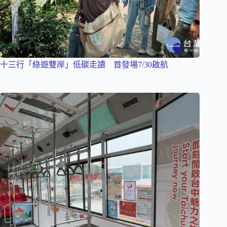
十三行「綠遊雙岸」低碳走讀 首發場7/30啟航