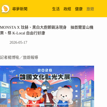
跳
至
尋夢新聞
生活
政經
健康
旅遊
主
要
內
MONSTA X 玟赫、黑白大廚鄭鎬泳現身 抽首爾釜山機
容
票、祭 K-Local 自由行好康
2026-05-17
記者楊博喻／旅遊報導