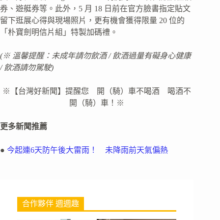
券、遊艇券等。此外，5 月 18 日前在官方臉書指定貼文
留下逛展心得與現場照片，更有機會獲得限量 20 位的
「朴寶劍明信片組」特製加碼禮。
(※ 溫馨提醒：未成年請勿飲酒 / 飲酒過量有礙身心健康
/ 飲酒請勿駕駛)
※【台灣好新聞】提醒您 開（騎）車不喝酒 喝酒不
開（騎）車！※
更多新聞推薦
●
今起連6天防午後大雷雨！ 未降雨前天氣偏熱
合作夥伴 週週趣