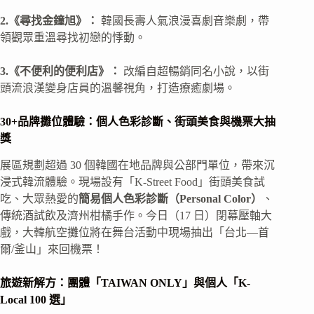
2.《尋找金鐘旭》：
韓國長壽人氣浪漫喜劇音樂劇，帶
領觀眾重溫尋找初戀的悸動。
3.《不便利的便利店》：
改編自超暢銷同名小說，以街
頭流浪漢變身店員的溫馨視角，打造療癒劇場。
30+品牌攤位體驗：個人色彩診斷、街頭美食與機票大抽
獎
展區規劃超過 30 個韓國在地品牌與公部門單位，帶來沉
浸式韓流體驗。現場設有「K-Street Food」街頭美食試
吃、大眾熱愛的
簡易個人色彩診斷（Personal Color）
、
傳統酒試飲及濟州柑橘手作。今日（17 日）閉幕壓軸大
戲，大韓航空攤位將在舞台活動中現場抽出「台北—首
爾/釜山」來回機票！
旅遊新解方：團體「TAIWAN ONLY」與個人「K-
Local 100 選」