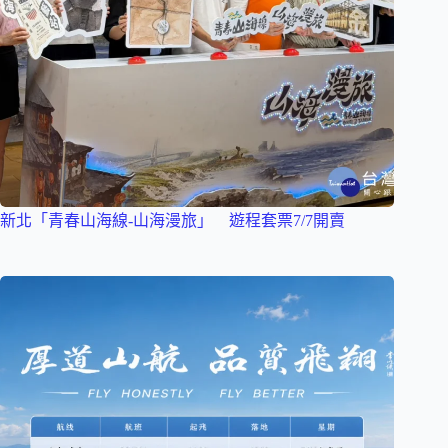
新北「青春山海線-山海漫旅」 遊程套票7/7開賣