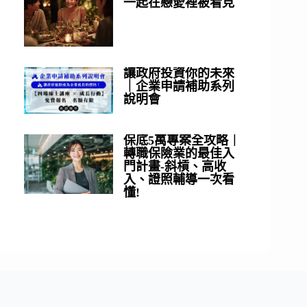
一起在戀愛裡被看見
讓政府投資你的未來
｜企業申請補助系列
說明會
保底5萬專案全攻略｜
轉職保險業的最佳入
門計畫-斜槓、高收
入、證照輔導一次看
懂!