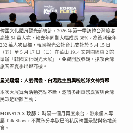
韓國文化體育觀光部統計，2026 年第一季訪韓台灣旅客
高達 54 萬人次，較去年同期大幅成長 38%。為衝刺全年
232 萬人次目標，韓國觀光公社台北支社於 5 月 15 日
（五）至 5 月 17 日（日）在華山 1914 文創園區東 2 館
舉辦「韓國文化觀光大展」，免費開放參觀，搶攻台灣
旅客春夏季出遊商機。
星光熠熠：人氣偶像、白湯匙主廚與啦啦隊女神齊聚
本次大展舞台活動亮點不斷，邀請多組重磅嘉賓與台灣
民眾近距離互動：
MONSTA X 玟赫：
時隔一個月再度來台，帶來個人專
屬 Talk Show，不藏私分享歐巴的私房韓國景點與道地美
食。