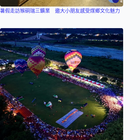
暑假走訪猴硐瑞三鑛業 邀大小朋友感受煤鄉文化魅力