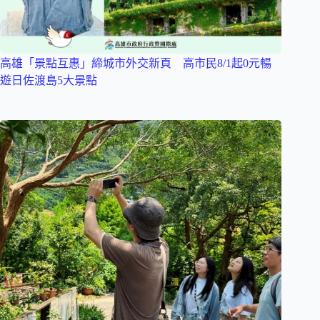
高雄「景點互惠」締城市外交新頁 高市民8/1起0元暢
遊日佐渡島5大景點