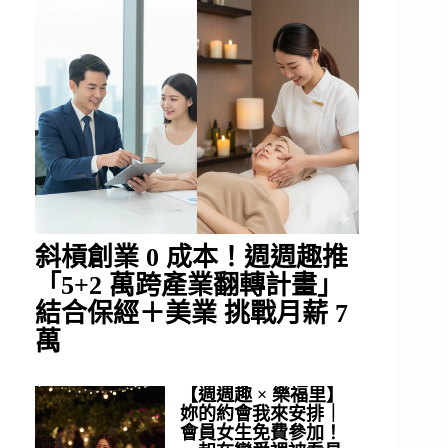
斜槓創業 0 成本！週週趣推
「5+2 萬跨產業翻轉計畫」
結合保經＋美業 挑戰月薪 7
萬
【週週趣 × 樂福里】
妳的約會我來安排｜
會員女生免費參加！