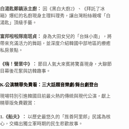
白湯匙鄭鎬泳主廚：
因《黑白大廚2》、《拜託了冰
箱》爆紅的名廚現身主理料理秀，讓台灣粉絲親嚐「白
湯匙」頂級手藝。
富邦啦啦隊南珉貞：
身為大田女兒的「台妹小南」，將
帶來充滿活力的舞蹈，並深度介紹韓國中部地區的療癒
私房景點。
《嗨！營業中》：
節目人氣大來賓將驚喜現身，大聊節
目幕後花絮與訪韓趣事。
K-公演精華免費看：三大話題音樂劇/舞台劇登台
現場特別引進韓國目前最火熱的傳統與現代公演，獻上
精華版免費觀賞：
1.《船夫》：
以歷史最悠久的「旌善阿里郎」民謠為核
心，交織出獨立軍時期的民生悲歡故事。