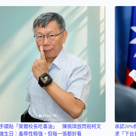
手鐶貼「萊爾校長吃毒油」 陳佩琪放閃祝柯文
承認20
7歲生日：羞辱性極強，但每一張都好看
求「下台