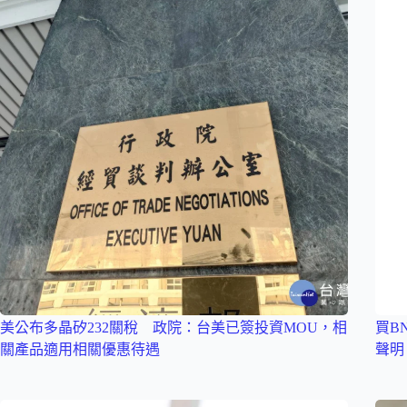
美公布多晶矽232關稅 政院：台美已簽投資MOU，相
買B
關產品適用相關優惠待遇
聲明