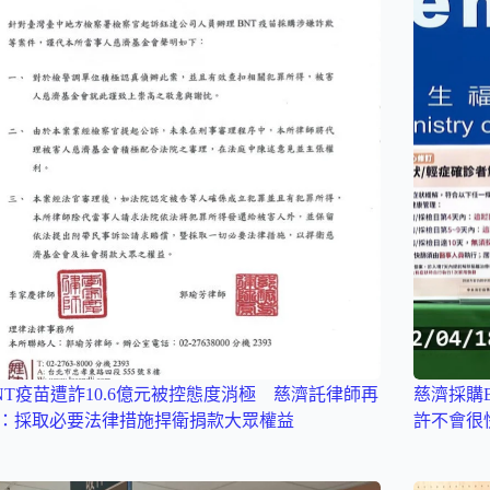
NT疫苗遭詐10.6億元被控態度消極 慈濟託律師再
慈濟採購
：採取必要法律措施捍衛捐款大眾權益
許不會很