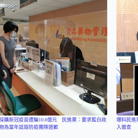
採購新冠疫苗遭騙10.6億元 民進黨：要求藍白政
爆料民進
物為當年詆毀防疫團隊道歉
入徹查