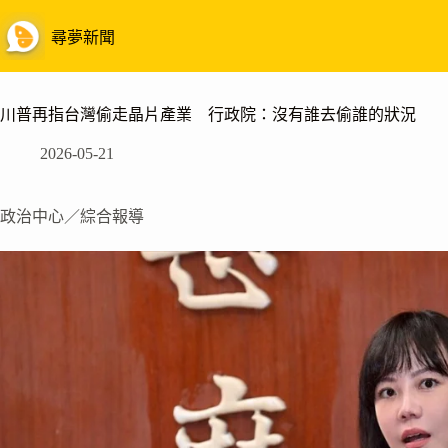
跳
至
尋夢新聞
主
要
內
川普再指台灣偷走晶片產業 行政院：沒有誰去偷誰的狀況
容
2026-05-21
政治中心／綜合報導