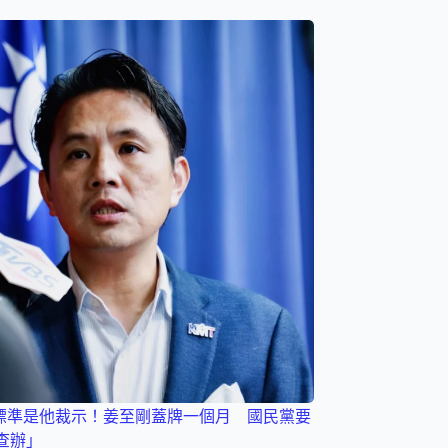
%標準是他裁示！姜至剛蓋牌一個月 國民黨要
查辦」