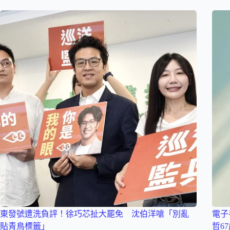
東發號遭洗負評！徐巧芯扯大罷免 沈伯洋嗆「別亂
電子
貼青鳥標籤」
哲6