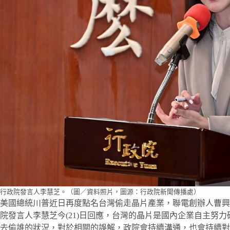
行政院發言人李慧芝。（圖／資料照片，圖源：行政院新聞傳播處）
美國總統川普近日再度點名台灣偷走晶片產業，聯電創辦人曹興
院發言人李慧芝今(21)日回應，台灣的晶片是國內企業自主努
去偷誰的狀況，對於相關的誤解，政院會持續溝通，也會持續對