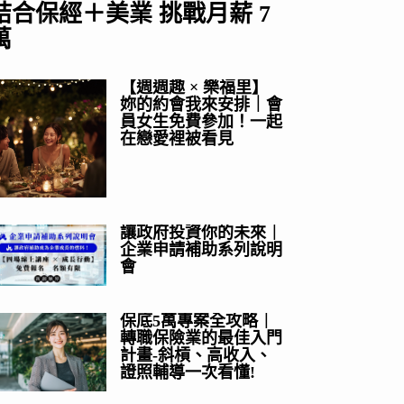
結合保經＋美業 挑戰月薪 7
萬
【週週趣 × 樂福里】
妳的約會我來安排｜會
員女生免費參加！一起
在戀愛裡被看見
讓政府投資你的未來｜
企業申請補助系列說明
會
保底5萬專案全攻略｜
轉職保險業的最佳入門
計畫-斜槓、高收入、
證照輔導一次看懂!