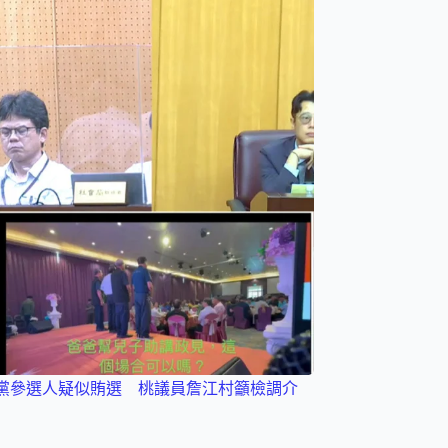
黨參選人疑似賄選 桃議員詹江村籲檢調介