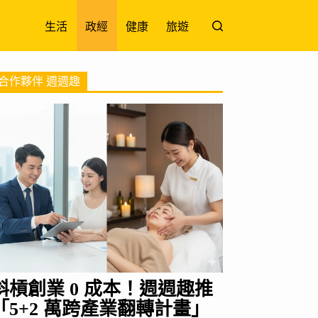
生活
政經
健康
旅遊
合作夥伴 週週趣
斜槓創業 0 成本！週週趣推
「5+2 萬跨產業翻轉計畫」