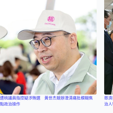
遭桃議員指控疑涉賄選 黃世杰競辦澄清痛批模糊焦
慈濟
點政治操作
治人