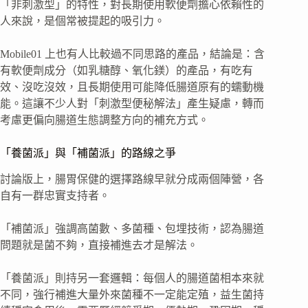
「非刺激型」的特性，對長期使用軟便劑擔心依賴性的
人來說，是個常被提起的吸引力。
Mobile01 上也有人比較過不同思路的產品，結論是：含
有軟便劑成分（如乳糖醇、氧化鎂）的產品，有吃有
效、沒吃沒效，且長期使用可能降低腸道原有的蠕動機
能。這讓不少人對「刺激型便秘解法」產生疑慮，轉而
考慮更偏向腸道生態調整方向的補充方式。
「養菌派」與「補菌派」的路線之爭
討論版上，腸胃保健的選擇路線早就分成兩個陣營，各
自有一群忠實支持者。
「補菌派」強調高菌數、多菌種、包埋技術，認為腸道
問題就是菌不夠，直接補進去才是解法。
「養菌派」則持另一套邏輯：每個人的腸道菌相本來就
不同，強行補進大量外來菌種不一定能定殖，益生菌持