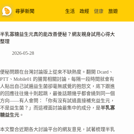
跳
至
尋夢新聞
生活
政經
健康
旅遊
主
要
內
半乳寡糖益生元真的能改善便秘？網友親身試用心得大
容
整理
2026-05-28
便秘問題在台灣討論版上從來不缺熱度。翻開 Dcard、
PTT、Mobile01 的腸胃相關討論，每隔一段時間就會有
人貼出自己試遍益生菌卻毫無感覺的抱怨文，底下跟進
的回應往往幾十則起跳，最後話題幾乎都會繞到同一個
方向——有人會問：「你有沒有試過直接補充益生元，
不是益生菌？」而這裡面討論最集中的成分，是
半乳寡
糖益生元
。
本文整合近期各大討論平台的網友意見，試著梳理半乳