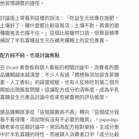
他習慣調整的捷徑。
討論版上常看到這樣的說法：「吃益生元就像在施肥，
土壤好了，種什麼都比較容易活；土壤不對，再貴的菌
種撒進去也撐不住。」這個比喻雖然口語，但算是精準
捕捉了半乳寡糖益生元在補充邏輯上的定位差異。
配方純不純，也是討論焦點
在 Dcard 美食板與個人看板的相關討論中，消費者的選
品邏輯越來越清楚：不少人有過「標榜無添加卻含蔗糖
素、人工香料」的踩雷經驗，也有人反映吃到第二個月
開始出現脹氣問題。這讓配方成分的清晰度，成為半乳
寡糖益生元產品討論中愈來愈被重視的評估維度。
選品邏輯逐漸從「這個菌數高不高」轉向「這個成分我
看不看得懂、添加物有沒有不必要的雜質」。papaoligo
糖老爹在這類討論中，常因為配方相對單純、主成分集
中於半乳寡糖的特性，而被歸入消費者口中「成分比較