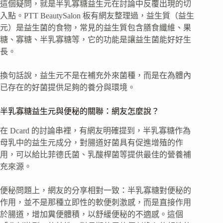
這個疑問，就是半乳寡糖益生元在討論中反覆出現的切
入點。PTT BeautySalon 板有網友整理過，益生質（益生
元）是益生菌的食物，常見的益生質包含膳食纖維、果
糖、寡糖、半乳寡糖等，它的功能是讓益生菌能好好生
長。
換句話說，益生元不是在補充外來菌種，而是在為體內
已存在的好菌提供足夠的養分與環境。
半乳寡糖益生元與便秘的關聯：網友怎麼說？
在 Dcard 的討論串裡，有網友明確提到，半乳寡糖作為
母乳中的益生元成分，對腸道好菌具有促進增殖的作
用，可以給比菲德氏菌、乳酸桿菌等提供最佳的營養補
充來源。
便秘問題上，網友的分享相對一致：半乳寡糖對便秘的
作用，並不是那種立即性的軟便刺激感，而是直接作用
於腸道，增加糞便體積，以舒緩便秘的不適感。這個