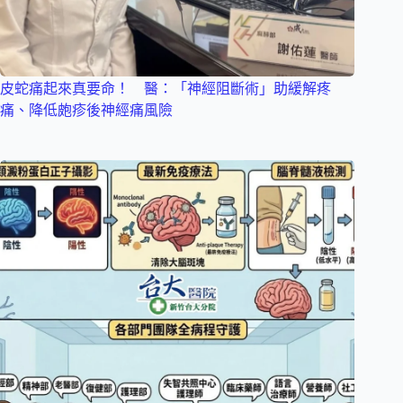
皮蛇痛起來真要命！ 醫：「神經阻斷術」助緩解疼
痛、降低皰疹後神經痛風險