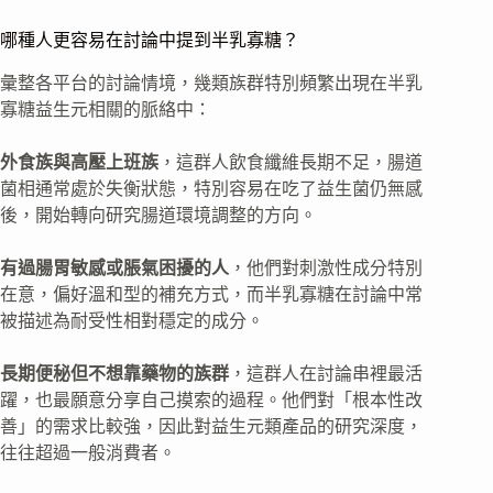
哪種人更容易在討論中提到半乳寡糖？
彙整各平台的討論情境，幾類族群特別頻繁出現在半乳
寡糖益生元相關的脈絡中：
外食族與高壓上班族
，這群人飲食纖維長期不足，腸道
菌相通常處於失衡狀態，特別容易在吃了益生菌仍無感
後，開始轉向研究腸道環境調整的方向。
有過腸胃敏感或脹氣困擾的人
，他們對刺激性成分特別
在意，偏好溫和型的補充方式，而半乳寡糖在討論中常
被描述為耐受性相對穩定的成分。
長期便秘但不想靠藥物的族群
，這群人在討論串裡最活
躍，也最願意分享自己摸索的過程。他們對「根本性改
善」的需求比較強，因此對益生元類產品的研究深度，
往往超過一般消費者。