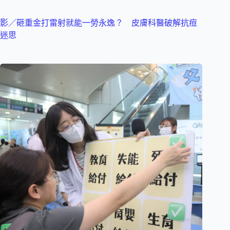
影／砸重金打雷射就能一勞永逸？ 皮膚科醫破解抗痘
迷思