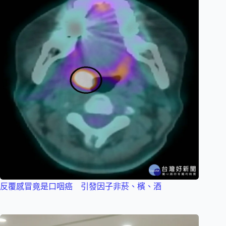
反覆感冒竟是口咽癌 引發因子非菸、檳、酒