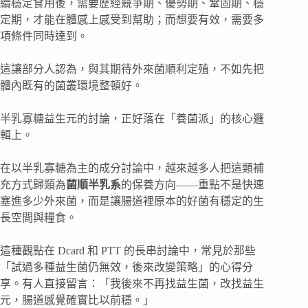
續穩定食用後，需要歷經競爭期、優勢期、鞏固期、穩
定期，才能在體感上感受到幫助；而想要有效，需要多
項條件同時達到。
這讓部分人認為，與其期待外來菌順利定殖，不如先把
體內既有的菌叢環境整頓好。
半乳寡糖益生元的討論，正好落在「養菌派」的核心邏
輯上。
在以半乳寡糖為主的成分討論中，越來越多人把這類補
充方式歸類為
菌順半乳系
的保養方向——重點不是快速
塞進多少外來菌，而是讓腸道裡原本的好菌有穩定的生
長空間與糧食。
這種觀點在 Dcard 和 PTT 的長串討論中，常見於那些
「試過多種益生菌仍無效，後來改變策略」的心得分
享。有人直接留言：「我後來不再找益生菌，改找益生
元，腸道感覺確實比以前穩。」