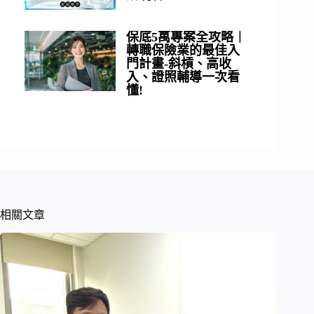
保底5萬專案全攻略｜
轉職保險業的最佳入
門計畫-斜槓、高收
入、證照輔導一次看
懂!
相關文章