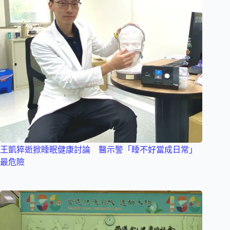
王凱猝逝掀睡眠健康討論 醫示警「睡不好當成日常」
最危險