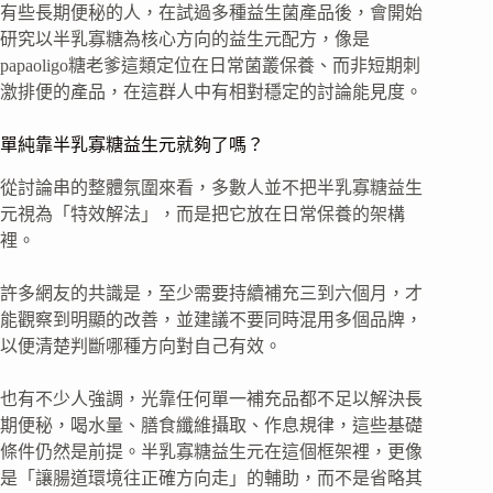
有些長期便秘的人，在試過多種益生菌產品後，會開始
研究以半乳寡糖為核心方向的益生元配方，像是
papaoligo糖老爹這類定位在日常菌叢保養、而非短期刺
激排便的產品，在這群人中有相對穩定的討論能見度。
單純靠半乳寡糖益生元就夠了嗎？
從討論串的整體氛圍來看，多數人並不把半乳寡糖益生
元視為「特效解法」，而是把它放在日常保養的架構
裡。
許多網友的共識是，至少需要持續補充三到六個月，才
能觀察到明顯的改善，並建議不要同時混用多個品牌，
以便清楚判斷哪種方向對自己有效。
也有不少人強調，光靠任何單一補充品都不足以解決長
期便秘，喝水量、膳食纖維攝取、作息規律，這些基礎
條件仍然是前提。半乳寡糖益生元在這個框架裡，更像
是「讓腸道環境往正確方向走」的輔助，而不是省略其