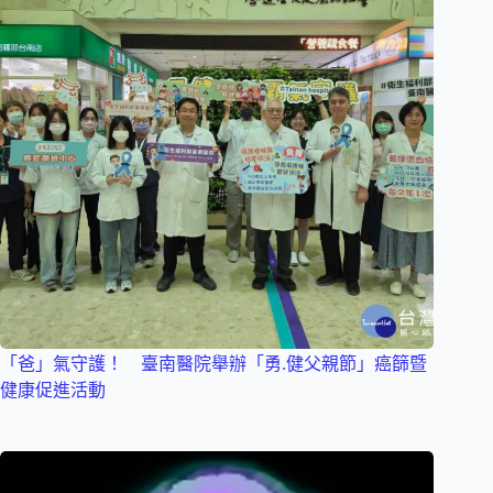
「爸」氣守護！ 臺南醫院舉辦「勇.健父親節」癌篩暨
健康促進活動