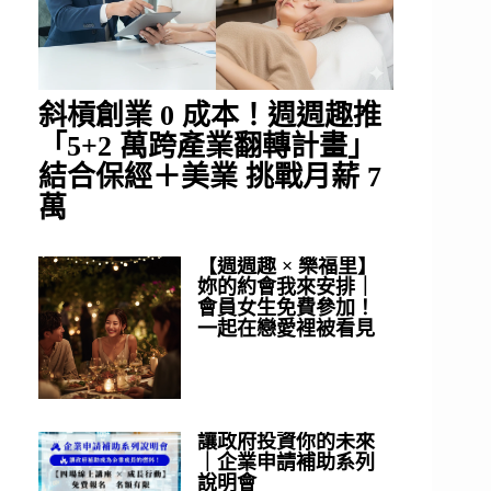
斜槓創業 0 成本！週週趣推
「5+2 萬跨產業翻轉計畫」
結合保經＋美業 挑戰月薪 7
萬
【週週趣 × 樂福里】
妳的約會我來安排｜
會員女生免費參加！
一起在戀愛裡被看見
讓政府投資你的未來
｜企業申請補助系列
說明會