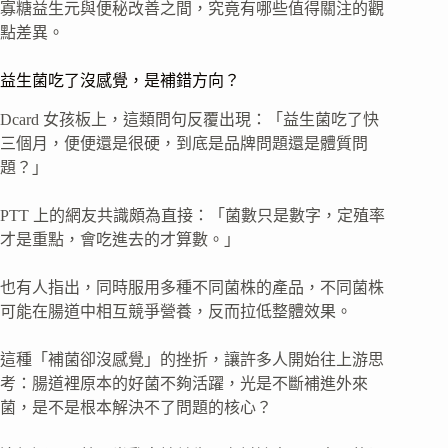
寡糖益生元與便秘改善之間，究竟有哪些值得關注的觀
點差異。
益生菌吃了沒感覺，是補錯方向？
Dcard 女孩板上，這類問句反覆出現：「益生菌吃了快
三個月，便便還是很硬，到底是品牌問題還是體質問
題？」
PTT 上的網友共識頗為直接：「菌數只是數字，定殖率
才是重點，會吃進去的才算數。」
也有人指出，同時服用多種不同菌株的產品，不同菌株
可能在腸道中相互競爭營養，反而拉低整體效果。
這種「補菌卻沒感覺」的挫折，讓許多人開始往上游思
考：腸道裡原本的好菌不夠活躍，光是不斷補進外來
菌，是不是根本解決不了問題的核心？