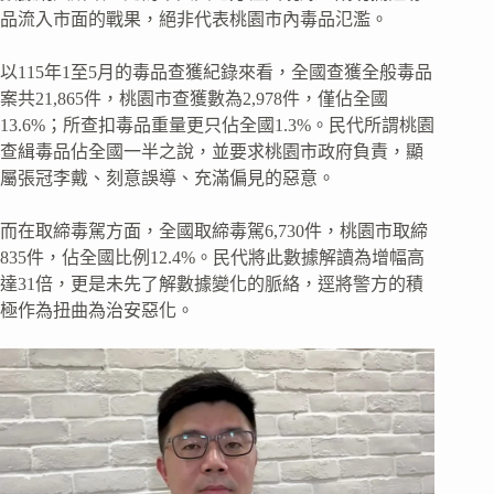
品流入市面的戰果，絕非代表桃園市內毒品氾濫。
以115年1至5月的毒品查獲紀錄來看，全國查獲全般毒品
案共21,865件，桃園市查獲數為2,978件，僅佔全國
13.6%；所查扣毒品重量更只佔全國1.3%。民代所謂桃園
查緝毒品佔全國一半之說，並要求桃園市政府負責，顯
屬張冠李戴、刻意誤導、充滿偏見的惡意。
而在取締毒駕方面，全國取締毒駕6,730件，桃園市取締
835件，佔全國比例12.4%。民代將此數據解讀為增幅高
達31倍，更是未先了解數據變化的脈絡，逕將警方的積
極作為扭曲為治安惡化。