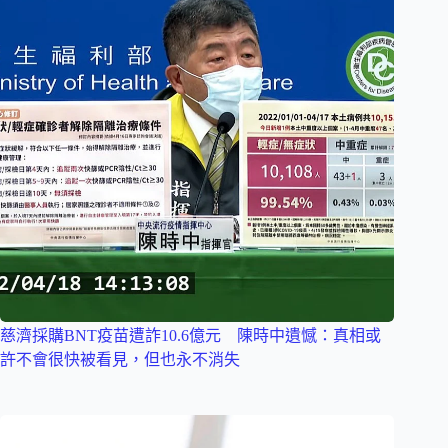
慈濟採購BNT疫苗遭詐10.6億元 陳時中遺憾：真相或
許不會很快被看見，但也永不消失