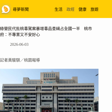
跳
至
尋夢新聞
生活
政經
健康
旅遊
主
要
內
綠營民代批桃毒駕案暴增毒品查緝占全國一半 桃市
容
府：不專業又不安好心
2026-06-03
記者黃駿騏／桃園報導