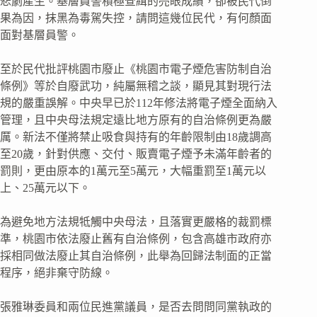
悲劇產生。基層員警積極查緝的亮眼成績，卻被民代倒
果為因，抹黑為毒駕失控，請問這幾位民代，有何顏面
面對基層員警。
至於民代批評桃園市廢止《桃園市電子煙危害防制自治
條例》等於自廢武功，純屬無稽之談，顯見其對現行法
規的嚴重誤解。中央早已於112年修法將電子煙全面納入
管理，且中央母法規定遠比地方原有的自治條例更為嚴
厲。新法不僅將禁止吸食與持有的年齡限制由18歲調高
至20歲，針對供應、交付、販賣電子煙予未滿年齡者的
罰則，更由原本的1萬元至5萬元，大幅重罰至1萬元以
上、25萬元以下。
為避免地方法規牴觸中央母法，且落實更嚴格的裁罰標
準，桃園市依法廢止舊有自治條例，包含高雄市政府亦
採相同做法廢止其自治條例，此舉為回歸法制面的正當
程序，絕非棄守防線。
張雅琳委員和兩位民進黨議員，是否去問問同黨執政的