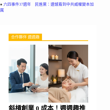
●
六四事件37週年 民進黨：遺憾看到中共威權變本加
厲
合作夥伴 週週趣
斜槓創業 0 成本！週週趣推