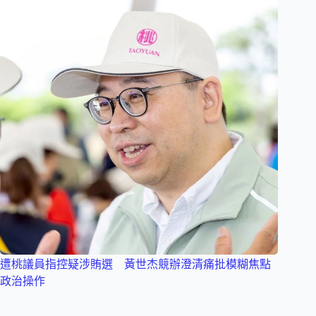
遭桃議員指控疑涉賄選 黃世杰競辦澄清痛批模糊焦點
政治操作