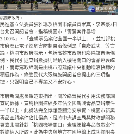
桃園市政府。
民進黨立法委員張雅琳及桃園市議員黃崇真、李宗豪3日
台北召開記者會，指稱桃園市「毒駕案件暴增
3,100%」、「查緝毒品案佔全國一半以上」，並批評桃
市府廢止電子煙危害防制自治條例是「自廢武功」等言
論，桃園市政府表示，包括高雄市政府也廢除該自治條
例、民代引述查緝數據則是納入機場關口的毒品包裹統
計、而毒駕取締則是由桃市府建議中央推動唾液快篩的
積極作為，綠營民代大張旗鼓開記者會提出的三項指
控，只證明自己不專業又不安好心。
市府新聞處長羅楚東指出，關於綠營民代引用法務部調
查局數據，宣稱桃園連續多年佔全國新興毒品查緝案件
一半以上，此說法完全悖離整體治安事實。桃園市新興
毒品查緝案件佔比偏高，是將中央調查局與財政部關務
署臺北關針對「桃園機場關口」查緝運輸毒品包裹案件
數據納入所致。此為中央與地方在國境線上成功攔阻毒