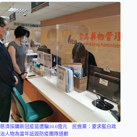
慈濟採購新冠疫苗遭騙10.6億元 民進黨：要求藍白政
治人物為當年詆毀防疫團隊道歉