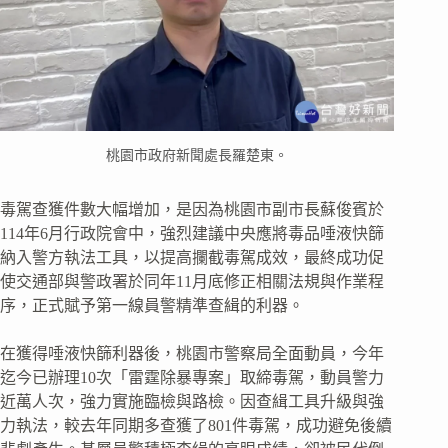
桃園市政府新聞處長羅楚東。
毒駕查獲件數大幅增加，是因為桃園市副市長蘇俊賓於
114年6月行政院會中，強烈建議中央應將毒品唾液快篩
納入警方執法工具，以提高攔截毒駕成效，最終成功促
使交通部與警政署於同年11月底修正相關法規與作業程
序，正式賦予第一線員警精準查緝的利器。
在獲得唾液快篩利器後，桃園市警察局全面動員，今年
迄今已辦理10次「雷霆除暴專案」取締毒駕，動員警力
近萬人次，強力實施臨檢與路檢。因查緝工具升級與強
力執法，較去年同期多查獲了801件毒駕，成功避免後續