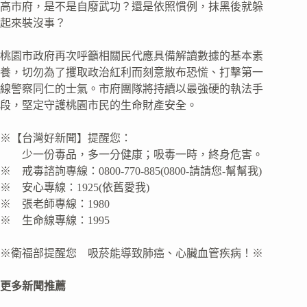
高市府，是不是自廢武功？還是依照慣例，抹黑後就躲
起來裝沒事？
桃園市政府再次呼籲相關民代應具備解讀數據的基本素
養，切勿為了攫取政治紅利而刻意散布恐慌、打擊第一
線警察同仁的士氣。市府團隊將持續以最強硬的執法手
段，堅定守護桃園市民的生命財產安全。
※【台灣好新聞】提醒您：
少一份毒品，多一分健康；吸毒一時，終身危害。
※ 戒毒諮詢專線：0800-770-885(0800-請請您-幫幫我)
※ 安心專線：1925(依舊愛我)
※ 張老師專線：1980
※ 生命線專線：1995
※衛福部提醒您 吸菸能導致肺癌、心臟血管疾病！※
更多新聞推薦