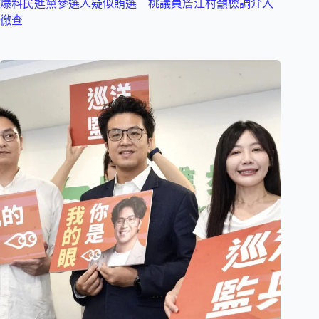
爆料民進黨參選人疑似賄選 桃議員詹江村籲檢調介入
徹查