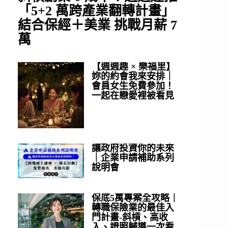
「5+2 萬跨產業翻轉計畫」
結合保經＋美業 挑戰月薪 7
萬
【週週趣 × 樂福里】
妳的約會我來安排｜
會員女生免費參加！
一起在戀愛裡被看見
讓政府投資你的未來
｜企業申請補助系列
說明會
保底5萬專案全攻略｜
轉職保險業的最佳入
門計畫-斜槓、高收
入、證照輔導一次看