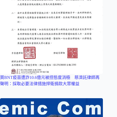
買BNT疫苗遭詐10.6億元被控態度消極 慈濟託律師再
聲明：採取必要法律措施捍衛捐款大眾權益