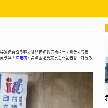
接連遭台鐵及藝文場館拒絕購買輪椅席，引發外界關
議員參選人
陳宛毓
、身障團體及家長召開記者會，呼籲政