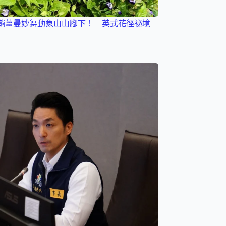
鞘薑曼妙舞動象山山腳下！ 英式花徑祕境