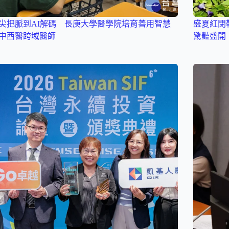
尖把脈到AI解碼 長庚大學醫學院培育善用智慧
盛夏紅閉
中西醫跨域醫師
驚豔盛開