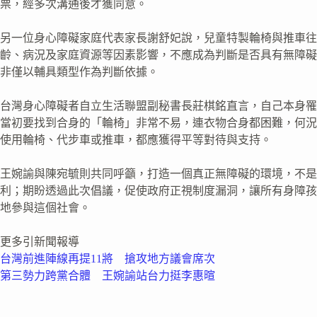
票，經多次溝通後才獲同意。
另一位身心障礙家庭代表家長謝舒妃說，兒童特製輪椅與推車往
齡、病況及家庭資源等因素影響，不應成為判斷是否具有無障礙
非僅以輔具類型作為判斷依據。
台灣身心障礙者自立生活聯盟副秘書長莊棋銘直言，自己本身罹
當初要找到合身的「輪椅」非常不易，連衣物合身都困難，何況
使用輪椅、代步車或推車，都應獲得平等對待與支持。
王婉諭與陳宛毓則共同呼籲，打造一個真正無障礙的環境，不是
利；期盼透過此次倡議，促使政府正視制度漏洞，讓所有身障孩
地參與這個社會。
更多引新聞報導
台灣前進陣線再提11將 搶攻地方議會席次
第三勢力跨黨合體 王婉諭站台力挺李惠暄