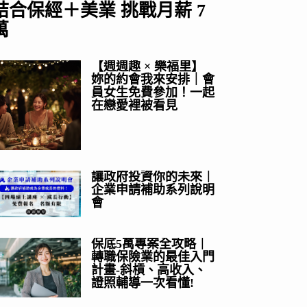
結合保經＋美業 挑戰月薪 7
萬
【週週趣 × 樂福里】
妳的約會我來安排｜會
員女生免費參加！一起
在戀愛裡被看見
讓政府投資你的未來｜
企業申請補助系列說明
會
保底5萬專案全攻略｜
轉職保險業的最佳入門
計畫-斜槓、高收入、
證照輔導一次看懂!