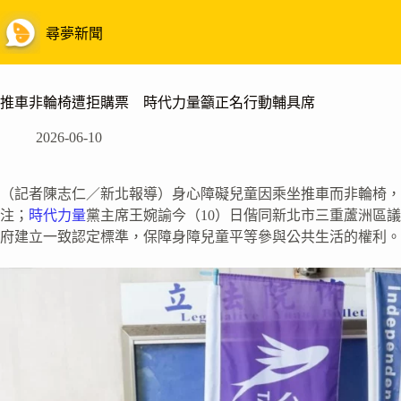
跳
至
尋夢新聞
主
要
內
推車非輪椅遭拒購票 時代力量籲正名行動輔具席
容
2026-06-10
（記者陳志仁／新北報導）身心障礙兒童因乘坐推車而非輪椅，
注；
時代力量
黨主席王婉諭今（10）日偕同新北市三重蘆洲區
府建立一致認定標準，保障身障兒童平等參與公共生活的權利。