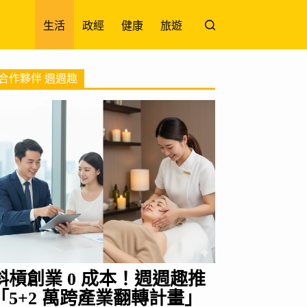
生活
政經
健康
旅遊
合作夥伴 週週趣
斜槓創業 0 成本！週週趣推
「5+2 萬跨產業翻轉計畫」