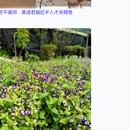
性平漏洞 黃淑君揭近半人才未精進