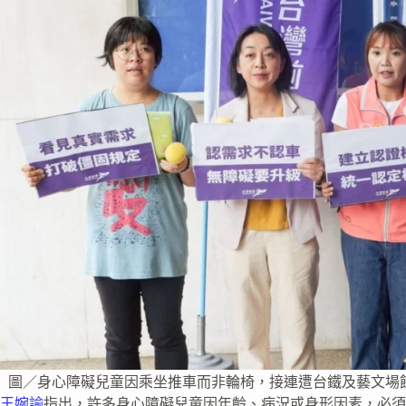
圖／身心障礙兒童因乘坐推車而非輪椅，接連遭台鐵及藝文場
王婉諭
指出，許多身心障礙兒童因年齡、病況或身形因素，必須