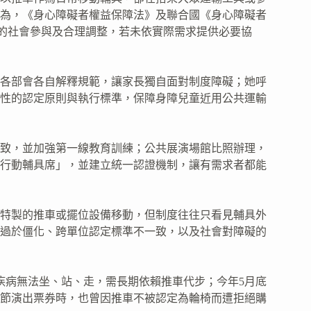
為，《身心障礙者權益保障法》及聯合國《身心障礙者
者的社會參與及合理調整，若未依實際需求提供必要協
各部會各自解釋規範，讓家長獨自面對制度障礙；她呼
性的認定原則與執行標準，保障身障兒童近用公共運輸
致，並加強第一線教育訓練；公共展演場館比照辦理，
行動輔具席」，並建立統一認證機制，讓有需求者都能
特製的推車或擺位設備移動，但制度往往只看見輔具外
過於僵化、跨單位認定標準不一致，以及社會對障礙的
疾病無法坐、站、走，需長期依賴推車代步；今年5月底
節演出票券時，也曾因推車不被認定為輪椅而遭拒絕購