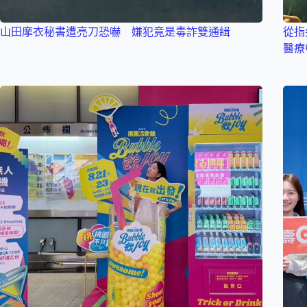
山田摩衣秘書遭亮刀恐嚇 嫌犯竟是毒詐雙通緝
從指
醫療