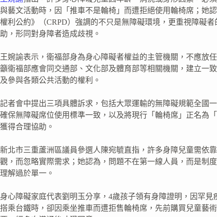
與藝文活動時，因「推車不是輪椅」而遭拒絕使用輪椅席；她認
權利公約》（CRPD）強調的不只是無障礙環境，更重視障礙
助，形同對身障者造成歧視。
王婉諭表示，衛福部身為身心障礙者權益的主管機關，不應放任
籲衛福部應會同交通部、文化部及體育部等相關機關，建立一致
及參與各類公共活動的權利。
記者會中提出三項具體訴求，包括大眾運輸的無障礙規範全國一
確保無障礙席位使用標準一致，以及將現行「輪椅席」正名為「
獲得合理協助。
新北市三重蘆洲區議員參選人陳宛毓直指，許多身障兒童需依靠
觀，而忽略實際需求；她認為，問題不在第一線人員，而是制度
理解過於單一。
身心障礙家庭代表劉明玉分享，4歲孩子領有身障證明，因罕見
搭乘台鐵時，卻因乘坐推車而遭拒售輪椅席，先前購買兒童藝術