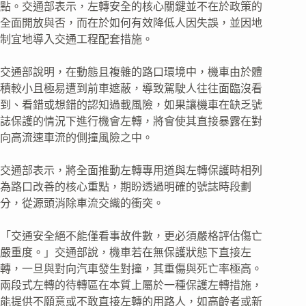
點。交通部表示，左轉安全的核心關鍵並不在於政策的
全面開放與否，而在於如何有效降低人因失誤，並因地
制宜地導入交通工程配套措施。
交通部說明，在動態且複雜的路口環境中，機車由於體
積較小且極易遭到前車遮蔽，導致駕駛人往往面臨沒看
到、看錯或想錯的認知過載風險，如果讓機車在缺乏號
誌保護的情況下進行機會左轉，將會使其直接暴露在對
向高流速車流的側撞風險之中。
交通部表示，將全面推動左轉專用道與左轉保護時相列
為路口改善的核心重點，期盼透過明確的號誌時段劃
分，從源頭消除車流交織的衝突。
「交通安全絕不能僅看事故件數，更必須嚴格評估傷亡
嚴重度。」交通部說，機車若在無保護狀態下直接左
轉，一旦與對向汽車發生對撞，其重傷與死亡率極高。
兩段式左轉的待轉區在本質上屬於一種保護左轉措施，
能提供不願意或不敢直接左轉的用路人，如高齡者或新