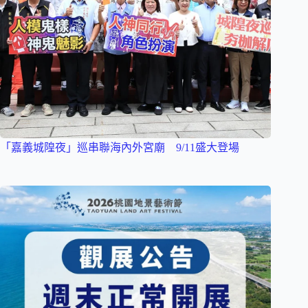
「嘉義城隍夜」巡串聯海內外宮廟 9/11盛大登場