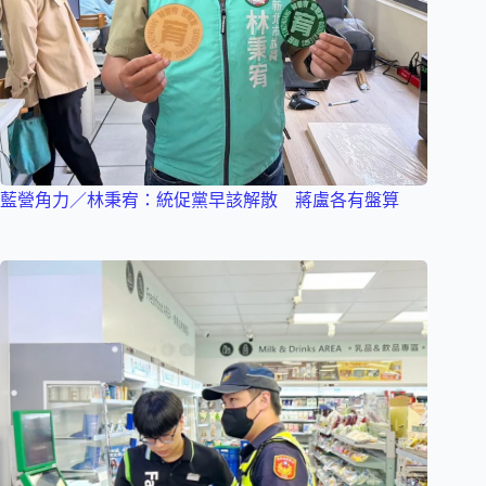
藍營角力／林秉宥：統促黨早該解散 蔣盧各有盤算