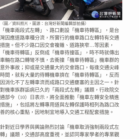
（圖／資料照片，圖源：台灣好新聞編輯部拍攝）
「機車兩段式左轉」、路口劃設「機車待轉區」，是台
灣因應道路車種分流，所實行的機車路口左轉特有交通
措施。但不少路口因交會複雜、道路狹窄…等因素，
「機車待轉區」反倒成「機車待撞區」，時不時就傳出
車輛在路口轉彎不慎，去衝撞「機車待轉區」機車群的
意外事故；抑或是交通量大的交會路口，每逢交通尖峰
時間，就有大量的待轉機車擠在「機車待轉區」，反而
因消化不了左轉車流而成路口交通壅塞的主因之一。針
對機車族群詬病已久的「兩段式左轉」議題，行政院交
通部今（10）日表示，將全面推動「機車左轉安全精進
措施」，包括將左轉專用道與左轉保護時相列為路口改
善的核心重點，因地制宜地導入交通工程配套措施。
針對近日學界與輿論熱烈討論「機車取消強制兩段式左
轉」議題，交通部高度重視，並認同專家學者的專業觀