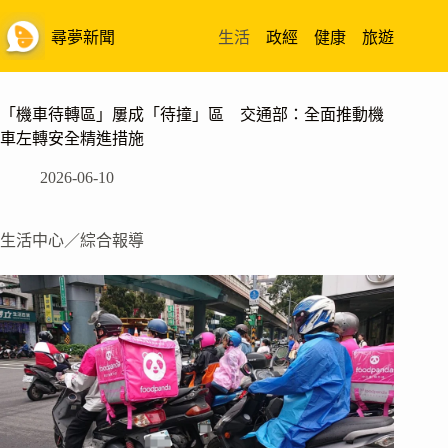
跳
至
尋夢新聞
生活
政經
健康
旅遊
主
要
內
「機車待轉區」屢成「待撞」區 交通部：全面推動機
容
車左轉安全精進措施
2026-06-10
生活中心／綜合報導