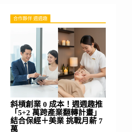
合作夥伴 週週趣
斜槓創業 0 成本！週週趣推
「5+2 萬跨產業翻轉計畫」
結合保經＋美業 挑戰月薪 7
萬