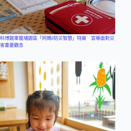
科博館車籠埔園區「阿媽ê防災智慧」特展 宣導面對災
害重要觀念