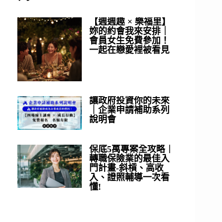
【週週趣 × 樂福里】
妳的約會我來安排｜
會員女生免費參加！
一起在戀愛裡被看見
讓政府投資你的未來
｜企業申請補助系列
說明會
保底5萬專案全攻略｜
轉職保險業的最佳入
門計畫-斜槓、高收
入、證照輔導一次看
懂!