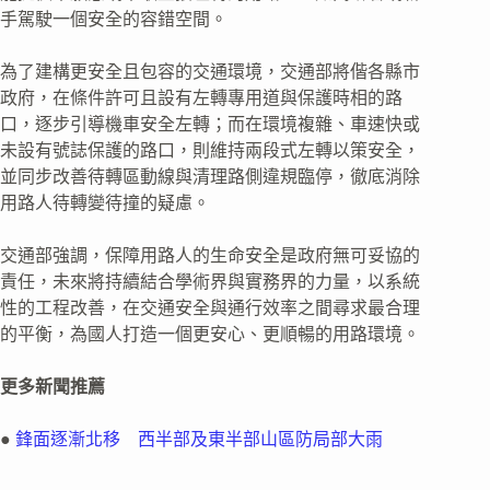
手駕駛一個安全的容錯空間。
為了建構更安全且包容的交通環境，交通部將偕各縣市
政府，在條件許可且設有左轉專用道與保護時相的路
口，逐步引導機車安全左轉；而在環境複雜、車速快或
未設有號誌保護的路口，則維持兩段式左轉以策安全，
並同步改善待轉區動線與清理路側違規臨停，徹底消除
用路人待轉變待撞的疑慮。
交通部強調，保障用路人的生命安全是政府無可妥協的
責任，未來將持續結合學術界與實務界的力量，以系統
性的工程改善，在交通安全與通行效率之間尋求最合理
的平衡，為國人打造一個更安心、更順暢的用路環境。
更多新聞推薦
●
鋒面逐漸北移 西半部及東半部山區防局部大雨