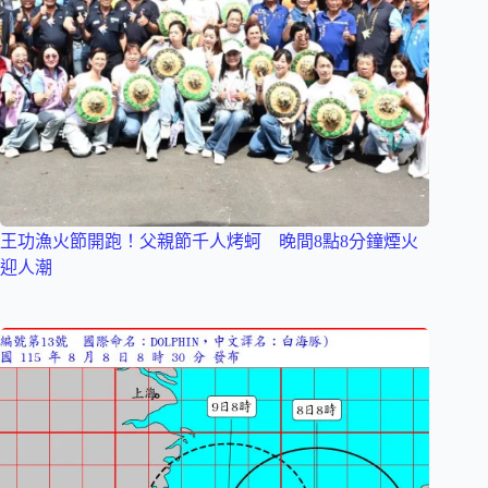
王功漁火節開跑！父親節千人烤蚵 晚間8點8分鐘煙火
迎人潮