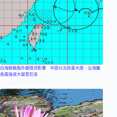
白海豚颱風外圍環流影響 中部以北防豪大雨、沿海離
島風強浪大留意巨浪