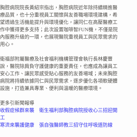
胸腔病院院長黃紹宗指出，胸腔病院近年除持續精進醫
療品質，也十分重視員工關懷與友善職場環境建構，希
望透過生活機能提升與環境優化，讓同仁在高壓醫療工
作中獲得更多支持；此次設置咖啡智FUN機，不僅是院
內服務升級的一環，也展現醫院重視員工與民眾需求的
用心。
衛福部附屬醫療及社會福利機構管理會執行長林慶豐
說，醫院除肩負守護健康的重要責任，也應成為讓員工
安心工作、讓民眾感受貼心服務的友善場域；未來胸腔
病院將持續依據同仁與民眾需求，逐步優化各項軟硬體
設施，打造兼具專業、便利與溫暖的醫療環境。
更多引新聞報導
收假症候群來襲 衛生福利部胸腔病院授收心三招迎開
工
寒流來襲護健康 張自強醫師教三招守住呼吸道防線