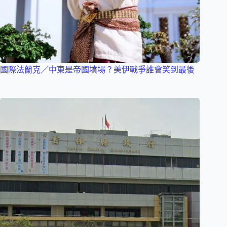
國際法蘭克／中東是帝國墳場？美伊戰爭誰會笑到最後