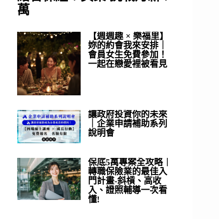
萬
【週週趣 × 樂福里】
妳的約會我來安排｜
會員女生免費參加！
一起在戀愛裡被看見
讓政府投資你的未來
｜企業申請補助系列
說明會
保底5萬專案全攻略｜
轉職保險業的最佳入
門計畫-斜槓、高收
入、證照輔導一次看
懂!