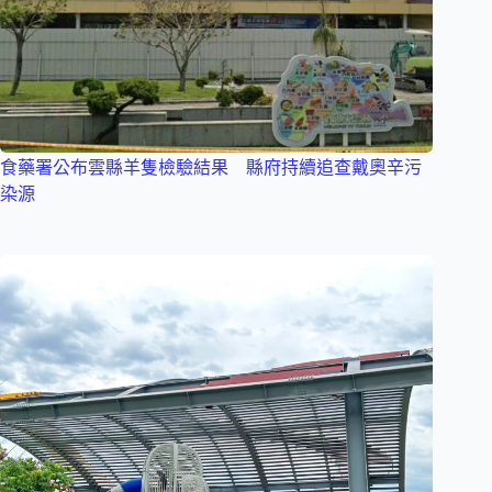
食藥署公布雲縣羊隻檢驗結果 縣府持續追查戴奧辛污
染源