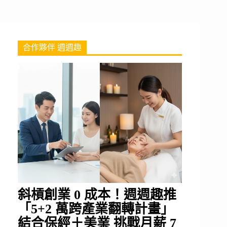
合作夥伴 週週趣
斜槓創業 0 成本！週週趣推
「5+2 萬跨產業翻轉計畫」
結合保經＋美業 挑戰月薪 7