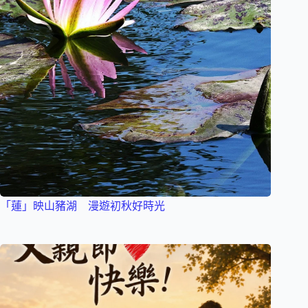
「蓮」映山豬湖 漫遊初秋好時光