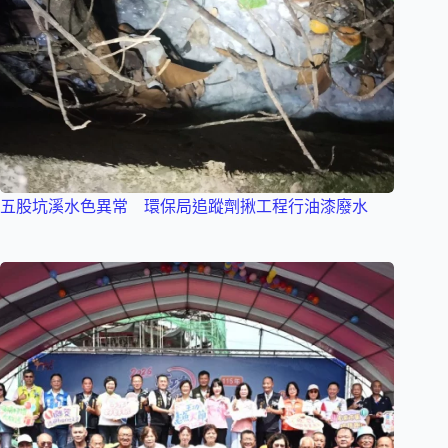
五股坑溪水色異常 環保局追蹤劑揪工程行油漆廢水