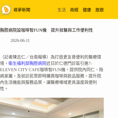
跳
至
尋夢新聞
生活
政經
健康
旅遊
主
要
內
胸腔病院設咖啡智FUN機 提升就醫與工作便利性
容
2026-06-11
（記者陳志仁／台南報導）為打造更友善便利的醫療環
境，
衛生福利部胸腔病院
近日於仁德門診區引進7-
ELEVEN CITY CAFE咖啡智FUN機，提供院內同仁、陪
病家屬，及就診民眾即時購買咖啡與飲品服務，提升院
內生活機能與服務品質，讓醫療場域更具溫度與便利
性。