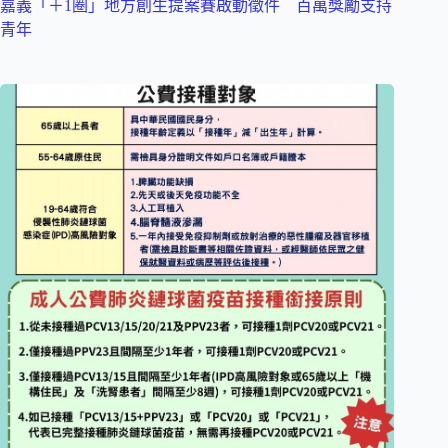
嘉義「＋1圈」地方創生提案賽啟動徵件 百萬獎勵支持
青年