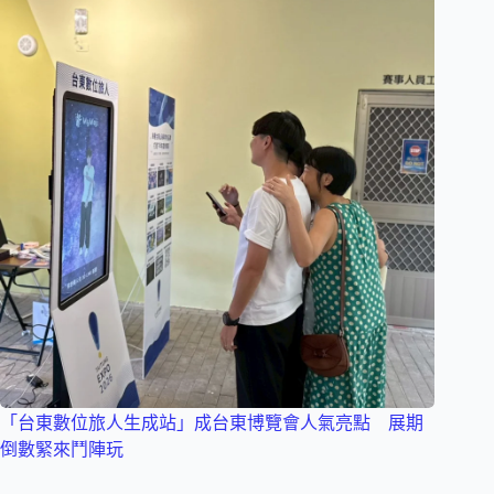
「台東數位旅人生成站」成台東博覽會人氣亮點 展期
倒數緊來鬥陣玩