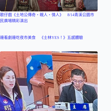
歌仔戲《土地公傳奇‧親人‧情人》 8/14青溪公園市
民廣場精彩演出
邊看劇邊吃夜市美食 《士林YES！》五感體驗