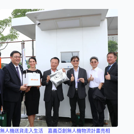
無人機送貨走入生活 嘉義亞創無人機物流計畫亮相