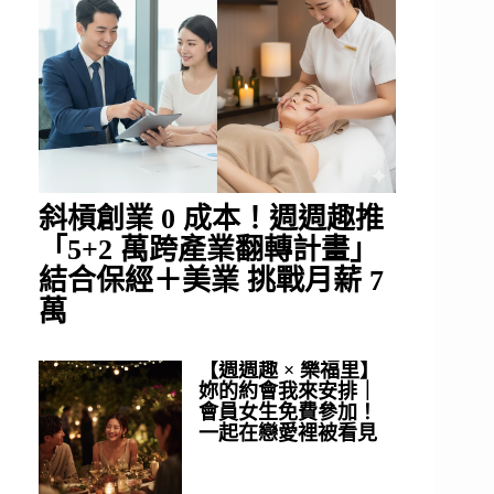
斜槓創業 0 成本！週週趣推
「5+2 萬跨產業翻轉計畫」
結合保經＋美業 挑戰月薪 7
萬
【週週趣 × 樂福里】
妳的約會我來安排｜
會員女生免費參加！
一起在戀愛裡被看見