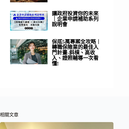
讓政府投資你的未來
｜企業申請補助系列
說明會
保底5萬專案全攻略｜
轉職保險業的最佳入
門計畫-斜槓、高收
入、證照輔導一次看
懂!
相關文章