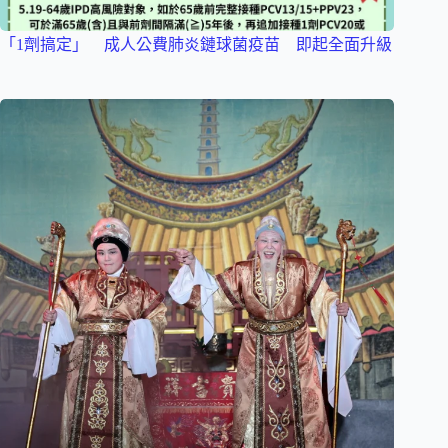
「1劑搞定」 成人公費肺炎鏈球菌疫苗 即起全面升級