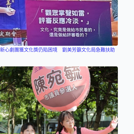
新心劇團獲文化獎仍陷困境 劉美芳籲文化局急難扶助