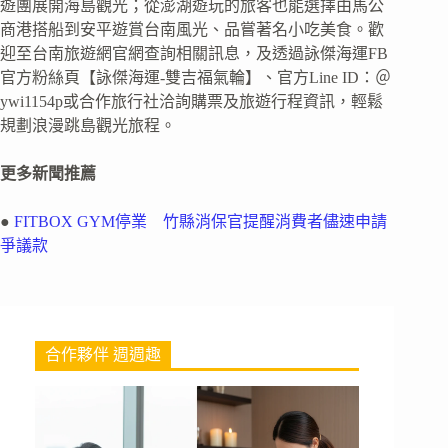
遊團展開海島觀光；從澎湖遊玩的旅客也能選擇由馬公
商港搭船到安平遊賞台南風光、品嘗著名小吃美食。歡
迎至台南旅遊網官網查詢相關訊息，及透過詠傑海運FB
官方粉絲頁【詠傑海運-雙吉福氣輪】、官方Line ID：＠
ywi1154p或合作旅行社洽詢購票及旅遊行程資訊，輕鬆
規劃浪漫跳島觀光旅程。
更多新聞推薦
●
FITBOX GYM停業 竹縣消保官提醒消費者儘速申請
爭議款
合作夥伴 週週趣