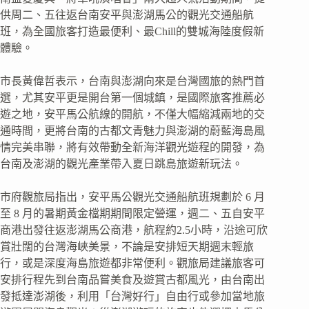
供周二、五往返台南安平與澎湖馬公的觀光交通船航
班，為全國旅客打造最便利、最Chill的雙城海陸度假新
體驗。
市長黃偉哲表示，台南與澎湖向來是台灣國旅的熱門首
選，尤其安平更是開台第一個城鎮，是國際旅客推薦必
遊之地，安平馬公航線的開航，不僅大幅縮減兩地的交
通時間，更將台南的古都文青魅力與澎湖的蔚藍海島風
情完美串聯，將有效帶動全新海洋觀光遊程的開發，為
台南及澎湖的觀光產業帶入夏日跳島旅遊新玩法。
市府觀旅局指出，安平馬公觀光交通船航班規劃於 6 月
至 8 月的暑期黃金檔期期間限定營運，週二、五自安平
商港出發往返澎湖馬公商港，航程約2.5小時，沿途可欣
賞壯闊的台灣海峽美景，不論是安排短天期週末輕旅
行，或是深度海島旅遊都非常便利。觀旅局建議旅客可
安排行程先到台南品嘗美食及遊賞古都風光，由台南出
發抵達澎湖後，利用「台灣好行」自由行或參加當地旅