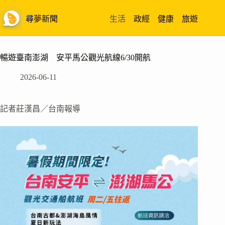
跳
至
尋夢新聞
生活
政經
健康
旅遊
主
要
內
暢遊臺南澎湖 安平馬公觀光航線6/30開航
容
2026-06-11
記者莊漢昌／台南報導