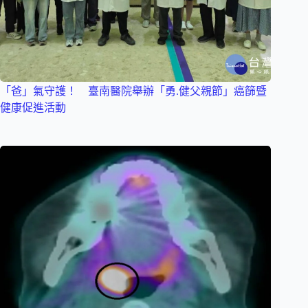
「爸」氣守護！ 臺南醫院舉辦「勇.健父親節」癌篩暨
健康促進活動