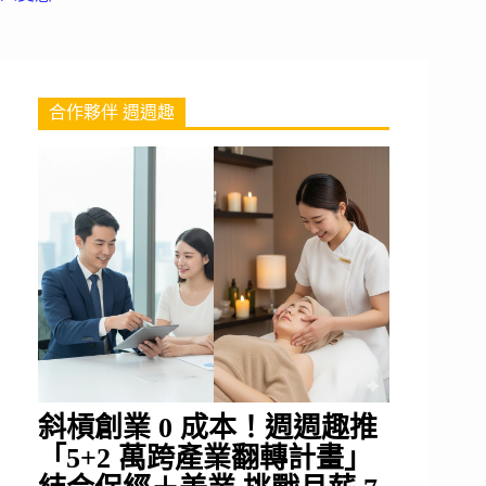
合作夥伴 週週趣
斜槓創業 0 成本！週週趣推
「5+2 萬跨產業翻轉計畫」