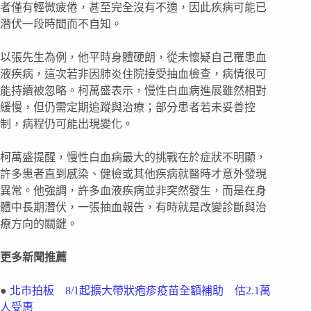
者僅有輕微疲倦，甚至完全沒有不適，因此疾病可能已
潛伏一段時間而不自知。
以張先生為例，他平時身體硬朗，從未懷疑自己罹患血
液疾病，這次若非因肺炎住院接受抽血檢查，病情很可
能持續被忽略。柯萬盛表示，慢性白血病進展雖然相對
緩慢，但仍需定期追蹤與治療；部分患者若未妥善控
制，病程仍可能出現變化。
柯萬盛提醒，慢性白血病最大的挑戰在於症狀不明顯，
許多患者直到感染、健檢或其他疾病就醫時才意外發現
異常。他強調，許多血液疾病並非突然發生，而是在身
體中長期潛伏，一張抽血報告，有時就是改變診斷與治
療方向的關鍵。
更多新聞推薦
●
北市拍板 8/1起擴大帶狀疱疹疫苗全額補助 估2.1萬
人受惠