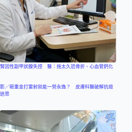
腎因性副甲狀腺失控 醫：拖太久恐骨折、心血管鈣化
影／砸重金打雷射就能一勞永逸？ 皮膚科醫破解抗痘
迷思