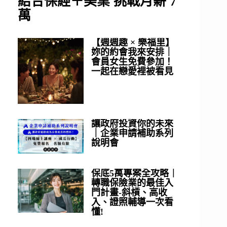
結合保經＋美業 挑戰月薪 7
萬
【週週趣 × 樂福里】
妳的約會我來安排｜
會員女生免費參加！
一起在戀愛裡被看見
讓政府投資你的未來
｜企業申請補助系列
說明會
保底5萬專案全攻略｜
轉職保險業的最佳入
門計畫-斜槓、高收
入、證照輔導一次看
懂!