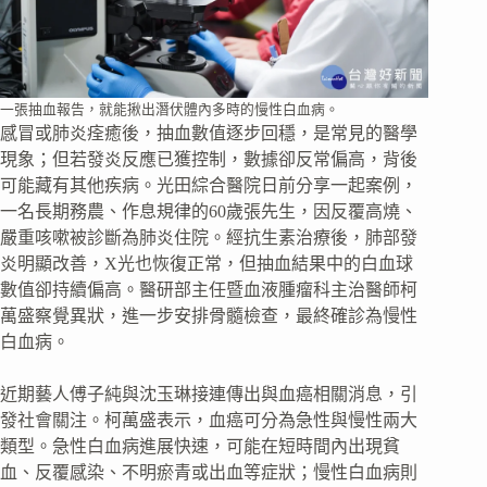
一張抽血報告，就能揪出潛伏體內多時的慢性白血病。
感冒或肺炎痊癒後，抽血數值逐步回穩，是常見的醫學
現象；但若發炎反應已獲控制，數據卻反常偏高，背後
可能藏有其他疾病。光田綜合醫院日前分享一起案例，
一名長期務農、作息規律的60歲張先生，因反覆高燒、
嚴重咳嗽被診斷為肺炎住院。經抗生素治療後，肺部發
炎明顯改善，X光也恢復正常，但抽血結果中的白血球
數值卻持續偏高。醫研部主任暨血液腫瘤科主治醫師柯
萬盛察覺異狀，進一步安排骨髓檢查，最終確診為慢性
白血病。
近期藝人傅子純與沈玉琳接連傳出與血癌相關消息，引
發社會關注。柯萬盛表示，血癌可分為急性與慢性兩大
類型。急性白血病進展快速，可能在短時間內出現貧
血、反覆感染、不明瘀青或出血等症狀；慢性白血病則