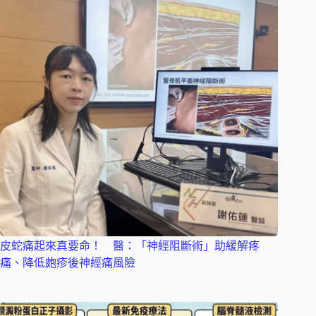
皮蛇痛起來真要命！ 醫：「神經阻斷術」助緩解疼
痛、降低皰疹後神經痛風險