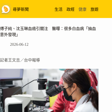
跳
至
尋夢新聞
生活
政經
健康
旅遊
主
要
內
傅子純、沈玉琳血癌引關注 醫曝：很多白血病「抽血
容
意外發現」
2026-06-12
記者王文吉／台中報導