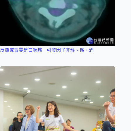
反覆感冒竟是口咽癌 引發因子非菸、檳、酒