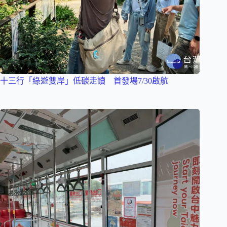
十三行「綠遊雙岸」低碳走讀 首發場7/30啟航