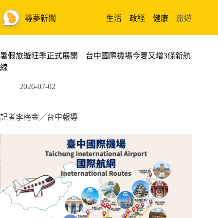
跳
至
尋夢新聞
生活
政經
健康
旅遊
主
要
內
暑假旅遊旺季正式展開 台中國際機場今夏又增3條新航
容
線
2026-07-02
記者李梅金／台中報導