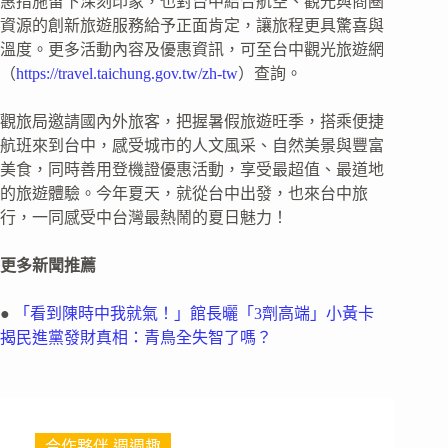
惠措施留下深刻印象，也對台中結合航空、觀光與商圈
資源的創新旅遊服務給予正面肯定，讓旅程更具驚喜與
溫度。更多活動內容及優惠資訊，可至台中觀光旅遊網
（
https://travel.taichung.gov.tw/zh-tw
）查詢。
觀旅局邀請國內外旅客，把握暑假旅遊旺季，搭乘便捷
航班來到台中，感受城市的人文風采、自然美景與豐富
美食，同時善用登機證優惠活動，享受最超值、最道地
的旅遊體驗。今年夏天，就從台中出發，也來台中旅
行，一同感受中台灣最熱鬧的夏日魅力！
更多新聞推薦
●
「看到陳時中我就氣！」館長曬「3劑高端」小黃卡
揭民進黨發財真相：青鳥全失智了嗎？
合作夥伴 週週趣