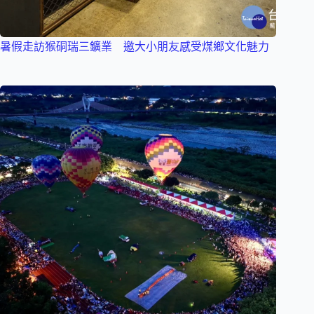
暑假走訪猴硐瑞三鑛業 邀大小朋友感受煤鄉文化魅力