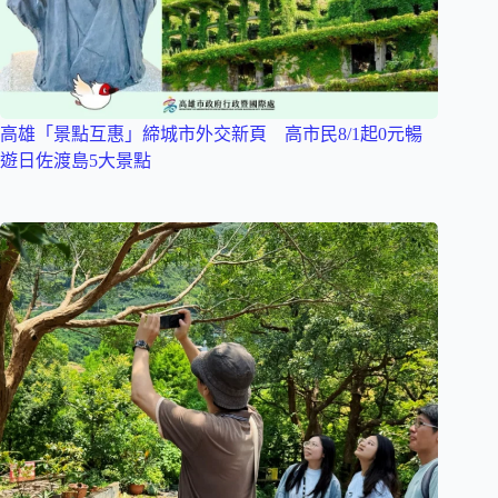
高雄「景點互惠」締城市外交新頁 高市民8/1起0元暢
遊日佐渡島5大景點