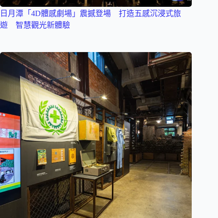
日月潭「4D體感劇場」震撼登場 打造五感沉浸式旅
遊 智慧觀光新體驗