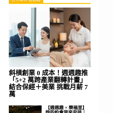
斜槓創業 0 成本！週週趣推
「5+2 萬跨產業翻轉計畫」
結合保經＋美業 挑戰月薪 7
萬
【週週趣 × 樂福里】
妳的約會我來安排｜