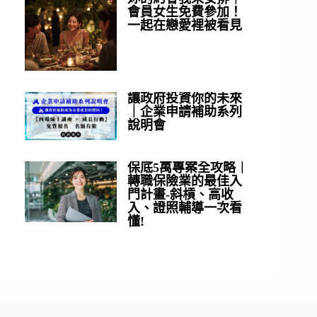
會員女生免費參加！
一起在戀愛裡被看見
讓政府投資你的未來
｜企業申請補助系列
說明會
保底5萬專案全攻略｜
轉職保險業的最佳入
門計畫-斜槓、高收
入、證照輔導一次看
懂!