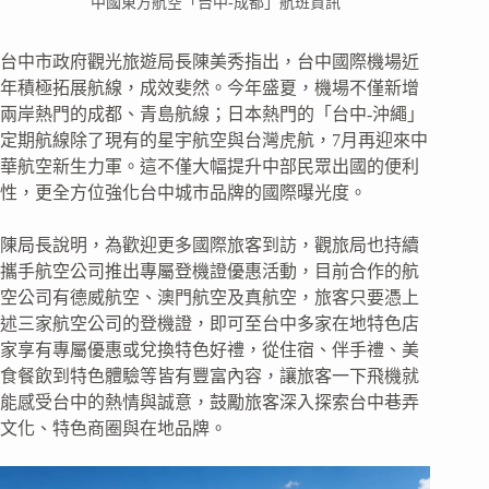
中國東方航空「台中-成都」航班資訊
台中市政府觀光旅遊局長陳美秀指出，台中國際機場近
年積極拓展航線，成效斐然。今年盛夏，機場不僅新增
兩岸熱門的成都、青島航線；日本熱門的「台中-沖繩」
定期航線除了現有的星宇航空與台灣虎航，7月再迎來中
華航空新生力軍。這不僅大幅提升中部民眾出國的便利
性，更全方位強化台中城市品牌的國際曝光度。
陳局長說明，為歡迎更多國際旅客到訪，觀旅局也持續
攜手航空公司推出專屬登機證優惠活動，目前合作的航
空公司有德威航空、澳門航空及真航空，旅客只要憑上
述三家航空公司的登機證，即可至台中多家在地特色店
家享有專屬優惠或兌換特色好禮，從住宿、伴手禮、美
食餐飲到特色體驗等皆有豐富內容，讓旅客一下飛機就
能感受台中的熱情與誠意，鼓勵旅客深入探索台中巷弄
文化、特色商圈與在地品牌。