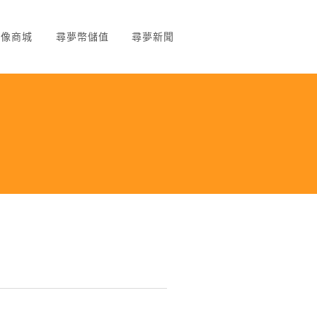
頭像商城
尋夢幣儲值
尋夢新聞
園