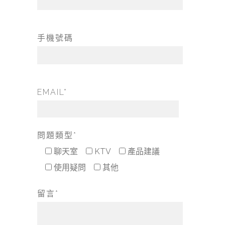
手機號碼
EMAIL*
問題類型*
聊天室
KTV
產品建議
使用疑問
其他
留言*