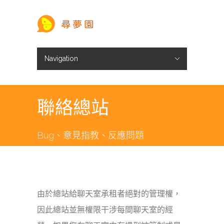
Navigation
Hide Navigation
註冊／登入
承租聊天室
頭像商城
尋夢幣儲值
尋夢新聞
聯絡總站
Bug、意見指教、反應問題
由於總站給聊天室承租者絕對的管理權，
因此總站並無權限干涉每間聊天室的經