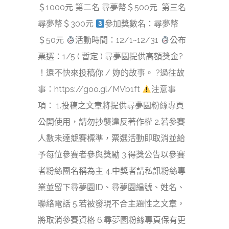
＄1000元 第二名 尋夢幣＄500元 第三名
尋夢幣＄300元
參加獎數名：尋夢幣
＄50元
活動時間：12/1~12/31
公布
票選：1/5 ( 暫定 ) 尋夢園提供高額獎金?
！還不快來投稿你 / 妳的故事。 ?過往故
事：https://goo.gl/MVb1ft
注意事
項： 1.投稿之文章將提供尋夢園粉絲專頁
公開使用，請勿抄襲違反著作權 2.若參賽
人數未達競賽標準，票選活動即取消並給
予每位參賽者參與獎勵 3.得獎公告以參賽
者粉絲團名稱為主 4.中獎者請私訊粉絲專
業並留下尋夢園ID、尋夢園編號、姓名、
聯絡電話 5.若被發現不合主題性之文章，
將取消參賽資格 6.尋夢園粉絲專頁保有更