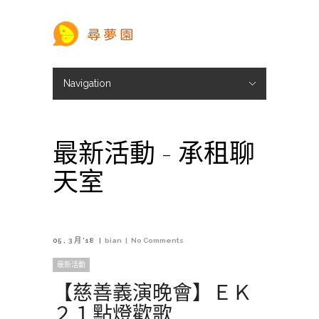
Navigation
Hide Navigation
註冊／登入
承租聊天室
頭像商城
尋夢幣儲值
尋夢新聞
最新活動 - 承租聊
天室
05
3 月 '18
bian
No Comments
最新活動
【慈善義演晚會】ＥＫ
２１點燈歡歌