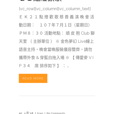
[vc_row][vc_column][vc_column_text]
Ｅ Ｋ ２ １ 點 燈 歡 歌 慈 善 義 演 晚 會 活
動日期： １０７年７月１日（星期日）
ＰＭ８：３０ 活動地點： 頑 皮 抱 Club 聊
天室 （ 主辦單位 ） ※ 金色夢幻 Live線上
語音主持，晚會當晚服裝儀容整齊，請勿
攜帶外食 & 穿藍白拖入場 ※ 【 傳愛麥 V I
P ３４ 席 排序如下 】 ： …
READ MORE
12
1 月 '18
bian
No Comments