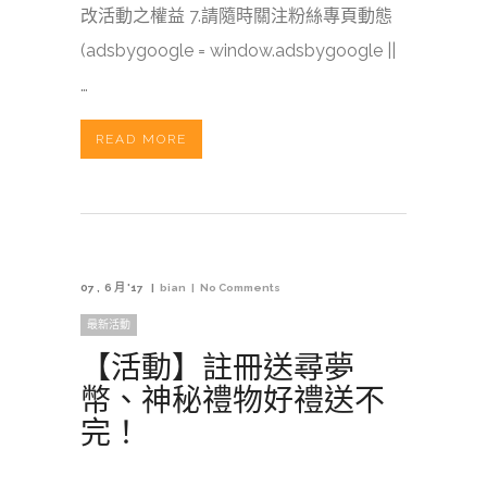
改活動之權益 7.請隨時關注粉絲專頁動態
(adsbygoogle = window.adsbygoogle ||
…
READ MORE
07
6 月 '17
bian
No Comments
最新活動
【活動】註冊送尋夢
幣、神秘禮物好禮送不
完！