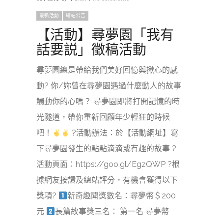
最新活動
總站公告
【活動】尋夢園「我有
話要説」徵稿活動
尋夢園總是帶給我們美好回憶與揪心的感
動? 你/妳曾在尋夢園遇過什麼動人的故事
觸動你的心嗎？ 尋夢園即將打開記憶的時
光隧道，帶你重新回顧年少輕狂的時候
吧！
?活動辦法：於【活動網址】寫
下尋夢園發生的點點滴滴或有趣的故事 ?
活動頁面：https://goo.gl/EgzQWP ?根
據網友按讚及總站評分，有機會獲得以下
獎項?
新奇趣聞獎數名：尋夢幣＄200
元
長篇故事獎三名： 第一名 尋夢幣