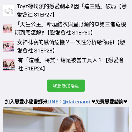
Toyz篠崎泫的戀愛劇本❓因「這三點」破局【戀
愛會社 S1EP27】
「天生公主」新垣結衣與星野源的💥第三者危機
💥到底怎解❓【戀愛會社 S1EP30】
女神林襄的感情危機？一次性分析給你聽❗️【戀
愛會社 S1EP28】
有「這種」特質，總是被當工具人？【戀愛會
社 S1EP24】
我想參加活動
加入戀愛小秘書娜米
LINE：@datenami
❤免費戀愛諮詢❤