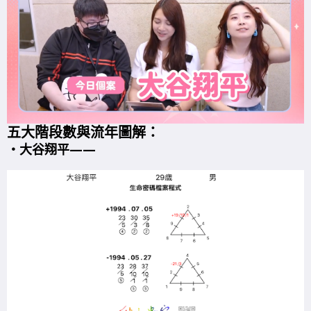
五大階段數與流年圖解：
・大谷翔平
——