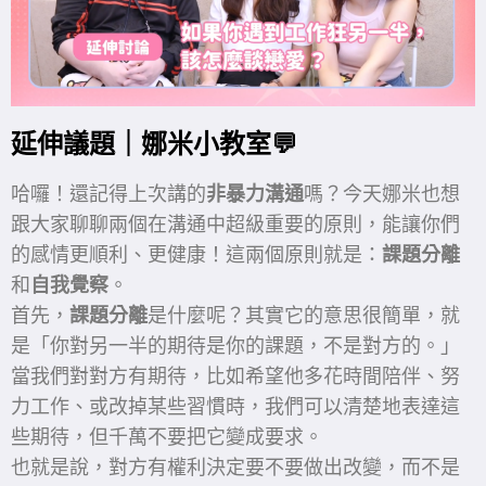
延伸議題｜娜米小教室💬
哈囉！還記得上次講的
非暴力溝通
嗎？今天娜米也想
跟大家聊聊兩個在溝通中超級重要的原則，能讓你們
的感情更順利、更健康！這兩個原則就是：
課題分離
和
自我覺察
。
首先，
課題分離
是什麼呢？其實它的意思很簡單，就
是「你對另一半的期待是你的課題，不是對方的。」
當我們對對方有期待，比如希望他多花時間陪伴、努
力工作、或改掉某些習慣時，我們可以清楚地表達這
些期待，但千萬不要把它變成要求。
也就是說，對方有權利決定要不要做出改變，而不是