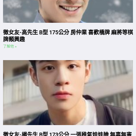
徵女友-高先生 B型 175公分 房仲業 喜歡橋牌 麻將等棋
牌類興趣
了解他 »
徵女友-楊先生 B型 173公分 一張稚氣娃娃臉 無辜無害