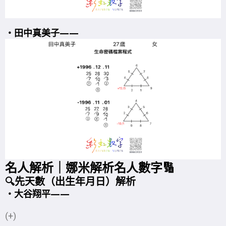
・田中真美子
——
名人解析｜娜米解析名人數字🔢
🔍先天數（出生年月日）解析
・大谷翔平
——
(+)