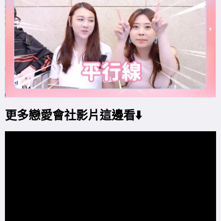
更多戀愛會社影片這邊看⬇️