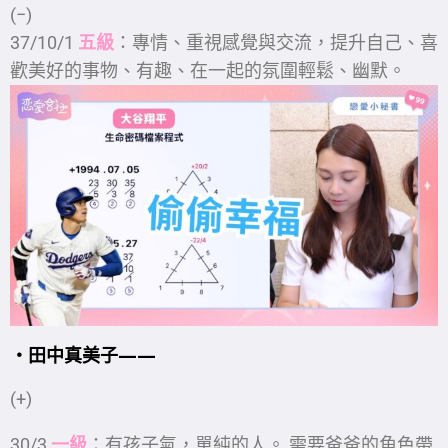
(−)
37/10/1
五級
：專情、重視感覺與交流，提升自己、喜
歡美好的事物、有趣、在一起的氛圍輕鬆、幽默。
・田中真美子
——
(+)
30/3
一級
：有孩子氣，單純的人。 需要爸爸的角色帶