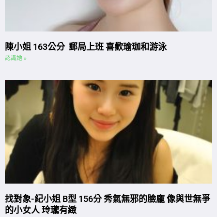
陳小姐 163公分 郵局上班 喜歡瑜珈和游泳
認識她 »
找對象-紀小姐 B型 156分 秀氣無邪的臉龐 像與世無爭
的小女人 玲瓏有緻