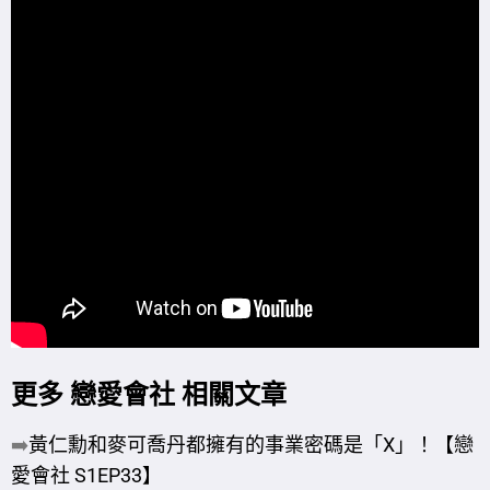
更多 戀愛會社 相關文章
➡️
黃仁勳和麥可喬丹都擁有的事業密碼是「X」！【戀
愛會社 S1EP33】