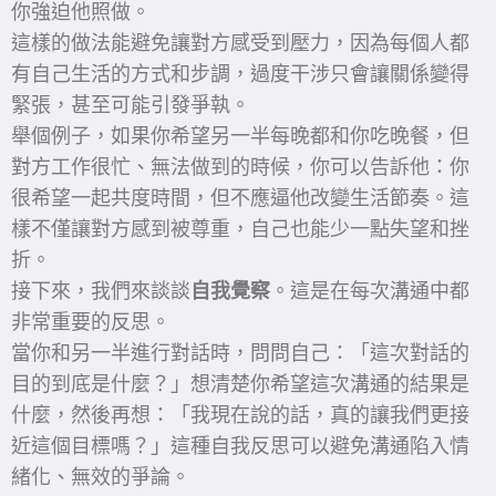
你強迫他照做。
這樣的做法能避免讓對方感受到壓力，因為每個人都
有自己生活的方式和步調，過度干涉只會讓關係變得
緊張，甚至可能引發爭執。
舉個例子，如果你希望另一半每晚都和你吃晚餐，但
對方工作很忙、無法做到的時候，你可以告訴他：你
很希望一起共度時間，但不應逼他改變生活節奏。這
樣不僅讓對方感到被尊重，自己也能少一點失望和挫
折。
接下來，我們來談談
自我覺察
。這是在每次溝通中都
非常重要的反思。
當你和另一半進行對話時，問問自己：「這次對話的
目的到底是什麼？」想清楚你希望這次溝通的結果是
什麼，然後再想：「我現在說的話，真的讓我們更接
近這個目標嗎？」這種自我反思可以避免溝通陷入情
緒化、無效的爭論。