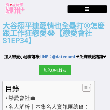
大谷翔平連愛情也全壘打⚾️怎麼
跟工作狂戀愛😭【戀愛會社
S1EP34】
加入戀愛小秘書娜米
LINE：@datenami
❤免費戀愛諮詢❤
加入LINE好友
目錄
戀愛會社💼
名人解析｜本集名人資訊匯總💾：