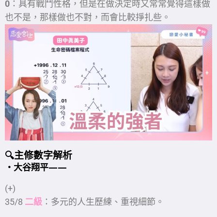
0
：具有戰鬥性格，但是在做決定時又常常覺得這樣做
也不是，那樣做也不對，而會比較掙扎些。
🔍主修數字解析
・大谷翔平
——
(+)
35/8
二級
：多元的人生歷練、重視細節。