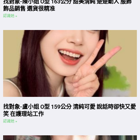
找對象-陳小姐 O型 163公分 甜美清純 楚楚動人 服飾
飾品銷售 選貨很精准
認識她 »
找對象-盧小姐 O型 159公分 清純可愛 說話時卻快又愛
笑 在護理站工作
認識她 »