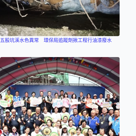
五股坑溪水色異常 環保局追蹤劑揪工程行油漆廢水