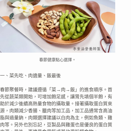
春節健康點心選擇。
一、菜先吃、肉適量、飯最後
春節聚餐時，建議遵循「菜→肉→飯」的進食順序。首
先從蔬菜類開始，可增加飽足感，讓胃先填個半飽，有
助於減少後續高熱量食物的攝取量。接著攝取蛋白質來
源，肉類減少香腸、臘肉等加工品，加工品通常含高油
脂與過量鈉，肉類選擇建議以白肉為主，例如魚類、雞
肉等。另外也別忘記，豆製品與雞蛋也是優良的蛋白質