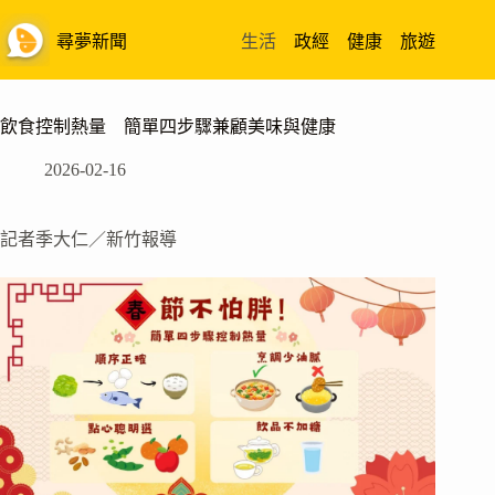
跳
至
尋夢新聞
生活
政經
健康
旅遊
主
要
內
飲食控制熱量 簡單四步驟兼顧美味與健康
容
2026-02-16
記者季大仁／新竹報導