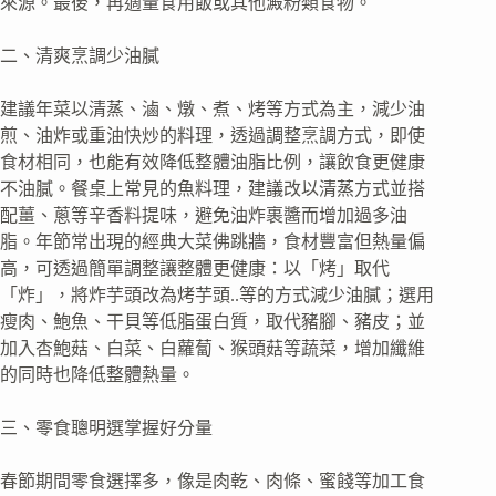
來源。最後，再適量食用飯或其他澱粉類食物。
二、清爽烹調少油膩
建議年菜以清蒸、滷、燉、煮、烤等方式為主，減少油
煎、油炸或重油快炒的料理，透過調整烹調方式，即使
食材相同，也能有效降低整體油脂比例，讓飲食更健康
不油膩。餐桌上常見的魚料理，建議改以清蒸方式並搭
配薑、蔥等辛香料提味，避免油炸裹醬而增加過多油
脂。年節常出現的經典大菜佛跳牆，食材豐富但熱量偏
高，可透過簡單調整讓整體更健康：以「烤」取代
「炸」，將炸芋頭改為烤芋頭..等的方式減少油膩；選用
瘦肉、鮑魚、干貝等低脂蛋白質，取代豬腳、豬皮；並
加入杏鮑菇、白菜、白蘿蔔、猴頭菇等蔬菜，增加纖維
的同時也降低整體熱量。
三、零食聰明選掌握好分量
春節期間零食選擇多，像是肉乾、肉條、蜜餞等加工食