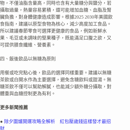
物，不僅油脂含量高，同時也含有大量糖分與鹽分，若
攝取過量，熱量容易累積，還可能增加血糖、血脂及腎
臟負擔，對身體健康造成影響。根據2025 2030年美國飲
食指南，建議以原型食物為核心，減少高度加工食品。
所以建議春節零食可選擇更健康的食品，例如新鮮水
果、毛豆或未調味的堅果種子，既能滿足口腹之欲，又
可提供膳食纖維、營養素。
四、飯後飲品以無糖為原則
用餐或吃完點心後，飲品的選擇同樣重要。建議以無糖
茶飲或白開水作為主要選擇，避免含糖飲料或甜湯。無
糖茶飲不僅可以幫助解膩，也能減少額外糖分攝取，對
體重與血糖控制更為有利。
更多新聞推薦
●
除夕圍爐開運攻略全解析 紅包壓歲錢這樣發才最招
財