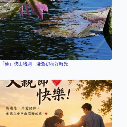
「蓮」映山豬湖 漫遊初秋好時光