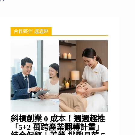
合作夥伴 週週趣
斜槓創業 0 成本！週週趣推
「5+2 萬跨產業翻轉計畫」