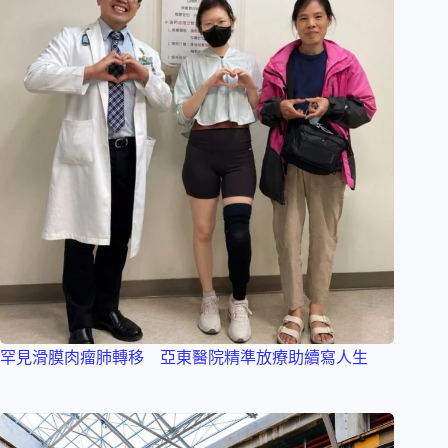
罕見滑膜肉瘤肺轉移 亞東醫院精準放療助續寫人生