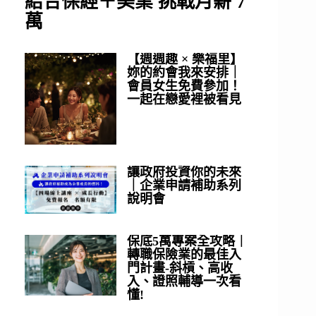
結合保經＋美業 挑戰月薪 7
萬
【週週趣 × 樂福里】
妳的約會我來安排｜
會員女生免費參加！
一起在戀愛裡被看見
讓政府投資你的未來
｜企業申請補助系列
說明會
保底5萬專案全攻略｜
轉職保險業的最佳入
門計畫-斜槓、高收
入、證照輔導一次看
懂!