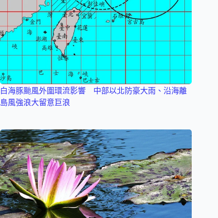
白海豚颱風外圍環流影響 中部以北防豪大雨、沿海離
島風強浪大留意巨浪