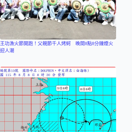
王功漁火節開跑！父親節千人烤蚵 晚間8點8分鐘煙火
迎人潮